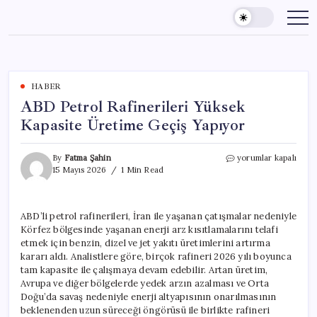
Skip
to
content
HABER
ABD Petrol Rafinerileri Yüksek
Kapasite Üretime Geçiş Yapıyor
ABD
By
Fatma Şahin
yorumlar kapalı
Petrol
15 Mayıs 2026
1 Min Read
Rafinerileri
Yüksek
Kapasite
ABD’li petrol rafinerileri, İran ile yaşanan çatışmalar nedeniyle
Üretime
Körfez bölgesinde yaşanan enerji arz kısıtlamalarını telafi
Geçiş
Yapıyor
etmek için benzin, dizel ve jet yakıtı üretimlerini artırma
için
kararı aldı. Analistlere göre, birçok rafineri 2026 yılı boyunca
tam kapasite ile çalışmaya devam edebilir. Artan üretim,
Avrupa ve diğer bölgelerde yedek arzın azalması ve Orta
Doğu’da savaş nedeniyle enerji altyapısının onarılmasının
beklenenden uzun süreceği öngörüsü ile birlikte rafineri