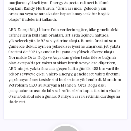
marjlarını yükseltiyor. Energy Aspects rafineri bölümü
başkanı Randy Hurburun, “Ürün arzında, gelecek yılın
ortasına veya sonuna kadar kapatılamayacak bir boşluk
oluştu” ifadelerini kullandı.
ABD Enerji Bilgi İdaresi’nin verilerine göre, ülke genelindeki
rafinerilerin kullanım oranları, art arda üçüncü haftada
yükselerek yüzde 92 seviyelerine ulaştı. Benzin üretimi son
günlerde dokuz ayın en yüksek seviyesine ulaşırken, jet yakıtı
üretimi de 2024 yazından bu yana en yüksek düzeye ulaştı.
Normalde Orta Doğu ve Asya’dan gelen tedariklere bağımlı
olan Avrupa’da jet yakıtı stokları kritik seviyelere düşerken,
ABD’nin jet yakıtı ihracatı geçen hafta günlük 455 bin varil ile
rekor seviyeye çıktı. Valero Energy, genelde jet yakıtı üretimi
yapılmayan bazı tesislerini bu üretime yönlendirdi. Marathon
Petroleum CEO’su Maryann Mannen, Orta Doğu’daki
çatışmalar sırasında küresel rafine ürün kapasitesinin yüzde
6’sına tekabül eden günlük 6 milyon varil üretimin durduğunu
ifade etti.