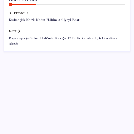
Previous
Kıskançlık Krizi: Kadın Hâkim Adliyeyi Bastı
Next
Bayrampaşa Sebze Hali’nde Kavga: 12 Polis Yaralandı, 6 Gözaltına
Alındı
SON YAZILAR
Dikenli incir hasadı başladı
Altın fiyatları yükselecek mi? JPMorgan tahminlerini