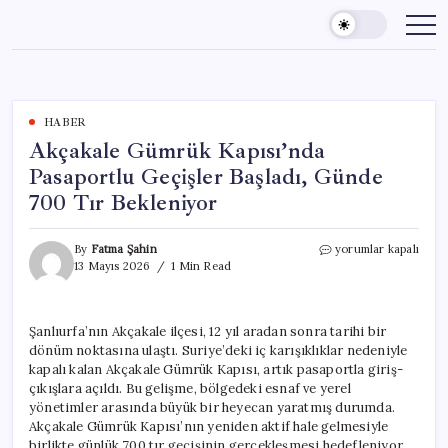
Skip
to
content
HABER
Akçakale Gümrük Kapısı’nda
Pasaportlu Geçişler Başladı, Günde
700 Tır Bekleniyor
Akçakale
By
Fatma Şahin
yorumlar kapalı
Gümrük
13 Mayıs 2026
1 Min Read
Kapısı’nda
Pasaportlu
Geçişler
Şanlıurfa’nın Akçakale ilçesi, 12 yıl aradan sonra tarihi bir
Başladı,
dönüm noktasına ulaştı. Suriye’deki iç karışıklıklar nedeniyle
Günde
700
kapalı kalan Akçakale Gümrük Kapısı, artık pasaportla giriş-
Tır
çıkışlara açıldı. Bu gelişme, bölgedeki esnaf ve yerel
Bekleniyor
yönetimler arasında büyük bir heyecan yaratmış durumda.
için
Akçakale Gümrük Kapısı’nın yeniden aktif hale gelmesiyle
birlikte günlük 700 tır geçişinin gerçekleşmesi hedefleniyor.