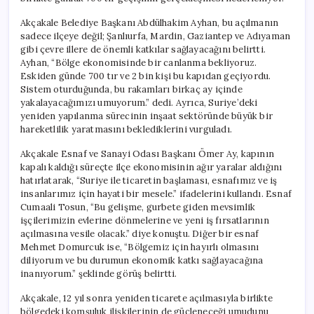
Akçakale Belediye Başkanı Abdülhakim Ayhan, bu açılmanın
sadece ilçeye değil; Şanlıurfa, Mardin, Gaziantep ve Adıyaman
gibi çevre illere de önemli katkılar sağlayacağını belirtti.
Ayhan, “Bölge ekonomisinde bir canlanma bekliyoruz.
Eskiden günde 700 tır ve 2 bin kişi bu kapıdan geçiyordu.
Sistem oturduğunda, bu rakamları birkaç ay içinde
yakalayacağımızı umuyorum.” dedi. Ayrıca, Suriye’deki
yeniden yapılanma sürecinin inşaat sektöründe büyük bir
hareketlilik yaratmasını beklediklerini vurguladı.
Akçakale Esnaf ve Sanayi Odası Başkanı Ömer Ay, kapının
kapalı kaldığı süreçte ilçe ekonomisinin ağır yaralar aldığını
hatırlatarak, “Suriye ile ticaretin başlaması, esnafımız ve iş
insanlarımız için hayati bir mesele.” ifadelerini kullandı. Esnaf
Cumaali Tosun, “Bu gelişme, gurbete giden mevsimlik
işçilerimizin evlerine dönmelerine ve yeni iş fırsatlarının
açılmasına vesile olacak.” diye konuştu. Diğer bir esnaf
Mehmet Domurcuk ise, “Bölgemiz için hayırlı olmasını
diliyorum ve bu durumun ekonomik katkı sağlayacağına
inanıyorum.” şeklinde görüş belirtti.
Akçakale, 12 yıl sonra yeniden ticarete açılmasıyla birlikte
bölgedeki komşuluk ilişkilerinin de güçleneceği umudunu