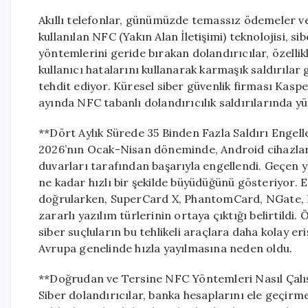
Akıllı telefonlar, günümüzde temassız ödemeler ve 
kullanılan NFC (Yakın Alan İletişimi) teknolojisi, sib
yöntemlerini geride bırakan dolandırıcılar, özellik
kullanıcı hatalarını kullanarak karmaşık saldırılar g
tehdit ediyor. Küresel siber güvenlik firması Kaspe
ayında NFC tabanlı dolandırıcılık saldırılarında y
**Dört Aylık Sürede 35 Binden Fazla Saldırı Engell
2026’nın Ocak-Nisan döneminde, Android cihazlara 
duvarları tarafından başarıyla engellendi. Geçen y
ne kadar hızlı bir şekilde büyüdüğünü gösteriyor. ES
doğrularken, SuperCard X, PhantomCard, NGate, 
zararlı yazılım türlerinin ortaya çıktığı belirtildi
siber suçluların bu tehlikeli araçlara daha kolay er
Avrupa genelinde hızla yayılmasına neden oldu.
**Doğrudan ve Tersine NFC Yöntemleri Nasıl Çalı
Siber dolandırıcılar, banka hesaplarını ele geçirm