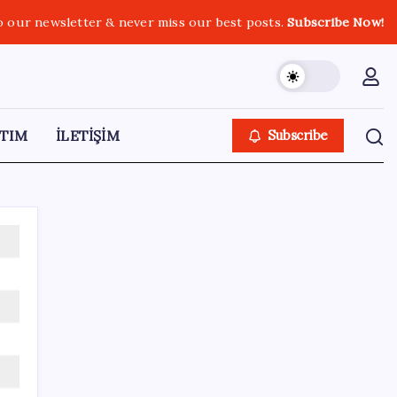
o our newsletter & never miss our best posts.
Subscribe Now!
TIM
İLETİŞİM
Subscribe
SON YAZILAR
ChatGPT Artık Adobe Araçlarıyla İçerik
Üretebiliyor: 70 Farklı Araç