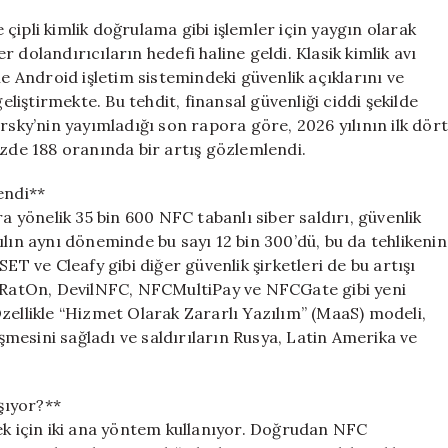
Tehlikeye
çipli kimlik doğrulama gibi işlemler için yaygın olarak
Dikkat
er dolandırıcıların hedefi haline geldi. Klasik kimlik avı
için
le Android işletim sistemindeki güvenlik açıklarını ve
eliştirmekte. Bu tehdit, finansal güvenliği ciddi şekilde
rsky’nin yayımladığı son rapora göre, 2026 yılının ilk dör
üzde 188 oranında bir artış gözlemlendi.
endi**
yönelik 35 bin 600 NFC tabanlı siber saldırı, güvenlik
ılın aynı döneminde bu sayı 12 bin 300’dü, bu da tehlikenin
ET ve Cleafy gibi diğer güvenlik şirketleri de bu artışı
RatOn, DevilNFC, NFCMultiPay ve NFCGate gibi yeni
. Özellikle “Hizmet Olarak Zararlı Yazılım” (MaaS) modeli,
işmesini sağladı ve saldırıların Rusya, Latin Amerika ve
şıyor?**
ek için iki ana yöntem kullanıyor. Doğrudan NFC