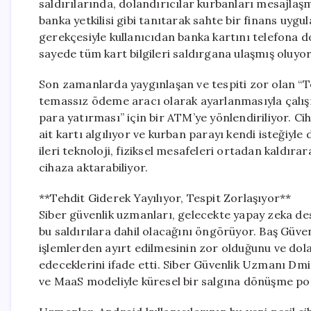
saldırılarında, dolandırıcılar kurbanları mesajlaşm
banka yetkilisi gibi tanıtarak sahte bir finans uy
gerekçesiyle kullanıcıdan banka kartını telefona 
sayede tüm kart bilgileri saldırgana ulaşmış oluyor
Son zamanlarda yaygınlaşan ve tespiti zor olan “T
temassız ödeme aracı olarak ayarlanmasıyla çalışı
para yatırması” için bir ATM’ye yönlendiriliyor. Ci
ait kartı algılıyor ve kurban parayı kendi isteğiyl
ileri teknoloji, fiziksel mesafeleri ortadan kaldıra
cihaza aktarabiliyor.
**Tehdit Giderek Yayılıyor, Tespit Zorlaşıyor**
Siber güvenlik uzmanları, gelecekte yapay zeka dest
bu saldırılara dahil olacağını öngörüyor. Baş Güv
işlemlerden ayırt edilmesinin zor olduğunu ve do
edeceklerini ifade etti. Siber Güvenlik Uzmanı Dmit
ve MaaS modeliyle küresel bir salgına dönüşme pota