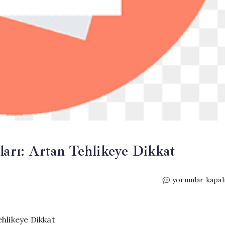
ları: Artan Tehlikeye Dikkat
Akıllı
yorumlar kapal
Telefonlarda
NFC
Saldırıları:
Artan