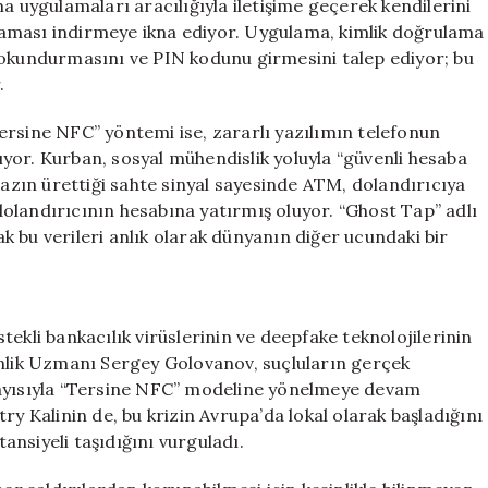
a uygulamaları aracılığıyla iletişime geçerek kendilerini
gulaması indirmeye ikna ediyor. Uygulama, kimlik doğrulama
dokundurmasını ve PIN kodunu girmesini talep ediyor; bu
.
ersine NFC” yöntemi ise, zararlı yazılımın telefonun
yor. Kurban, sosyal mühendislik yoluyla “güvenli hesaba
hazın ürettiği sahte sinyal sayesinde ATM, dolandırıcıya
e dolandırıcının hesabına yatırmış oluyor. “Ghost Tap” adlı
rak bu verileri anlık olarak dünyanın diğer ucundaki bir
ekli bankacılık virüslerinin ve deepfake teknolojilerinin
enlik Uzmanı Sergey Golovanov, suçluların gerçek
layısıyla “Tersine NFC” modeline yönelmeye devam
ry Kalinin de, bu krizin Avrupa’da lokal olarak başladığını
nsiyeli taşıdığını vurguladı.