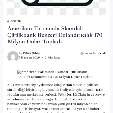
EĞITIM
Amerikan Tarımında Skandal:
Çiftlikbank Benzeri Dolandırıcılık 170
Milyon Dolar Topladı
Amerikan
By
Fatma Şahin
yorumlar kapalı
Tarımında
7 Haziran 2026
2 Min Read
Skandal:
Çiftlikbank
Benzeri
Dolandırıcılık
170
Milyon
ABD’nin Kentucky eyaletinde çiftçi Brian McClain, yıllarca
Dolar
sürdürdüğü büyükbaş hayvancılık faaliyetleriyle dolandırıcılık
Topladı
iddialarının merkezine yerleşti. Yetkililer, McClain’in gerçekte
için
var olmayan on binlerce sığırı teminat göstererek
bankalardan ve yatırımcılardan yaklaşık 170 milyon dolar
topladığını belirtiyor. Wall Street Journal’da yer alan habere