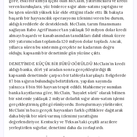
göre, eski bir kimya işçisi olan McClain, yatırımcılara ve kredi
veren kuruluşlara, yüz binlerce sığır alım-satımı yaptığını ve
bu işten sürekli yüksek kâr elde ettiğini ifade etti. İlk bakışta
başarılı bir hayvancılık operasyonu izlenimi veren bu durum,
aldığı kredilerle de desteklendi. McClain, tarım finansmanı
sağlayan Rabo AgriFinance’tan yaklaşık 50 milyon dolar kredi
almayı başardı ve kasabasından tanıdıkları dahil olmak üzere
100 yatırımcıdan toplamda 120 milyon dolar topladı. Ancak,
yıllarca süren bu sistemin gerçekte ne kadarının doğru
olduğu, kapsamlı bir denetimle gün yüzüne çıktı.
DENETİMDE KÜÇÜK BİR SÜRÜ GÖRÜLDÜ McClain’in kredi
aldığı banka, dört yıl aradan sonra gerçekleştirdiği ilk
kapsamlı denetimde çarpıcı bir tabloyla karşılaştı. Belgelerde
87 bin sığırın bulunduğu belirtilirken, yapılan sayımda
yalnızca 8 bin 916 hayvan tespit edildi. Mahkemeye sunulan
banka kayıtlarına göre, McClain, “hayalet sürü” olarak bilinen
bir sistemle yaklaşık 2 milyar dolarlık sığır alım-satım işlemi
gerçekleştirmiş gibi görünüyordu. Soruşturmayı yürütenler,
McClain’in bazı gerçek hayvanları farklı çiftliklere dağıtarak
daha büyük bir sürü varmış izlenimi yarattığını
değerlendiriyor. Kentucky ve Teksas’taki çeşitli arazilere
yerleştirilen sığırlar, denetimi daha da zorlaştırdı.