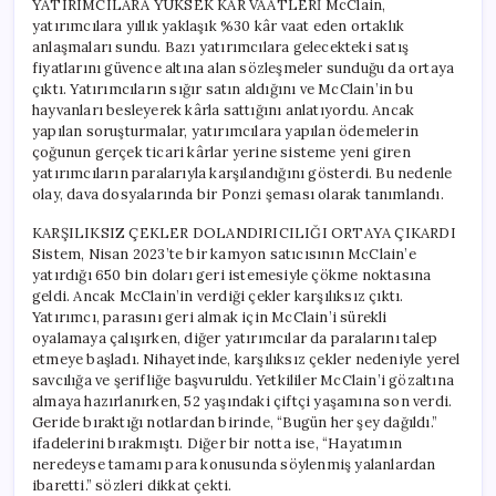
YATIRIMCILARA YÜKSEK KÂR VAATLERİ McClain,
yatırımcılara yıllık yaklaşık %30 kâr vaat eden ortaklık
anlaşmaları sundu. Bazı yatırımcılara gelecekteki satış
fiyatlarını güvence altına alan sözleşmeler sunduğu da ortaya
çıktı. Yatırımcıların sığır satın aldığını ve McClain’in bu
hayvanları besleyerek kârla sattığını anlatıyordu. Ancak
yapılan soruşturmalar, yatırımcılara yapılan ödemelerin
çoğunun gerçek ticari kârlar yerine sisteme yeni giren
yatırımcıların paralarıyla karşılandığını gösterdi. Bu nedenle
olay, dava dosyalarında bir Ponzi şeması olarak tanımlandı.
KARŞILIKSIZ ÇEKLER DOLANDIRICILIĞI ORTAYA ÇIKARDI
Sistem, Nisan 2023’te bir kamyon satıcısının McClain’e
yatırdığı 650 bin doları geri istemesiyle çökme noktasına
geldi. Ancak McClain’in verdiği çekler karşılıksız çıktı.
Yatırımcı, parasını geri almak için McClain’i sürekli
oyalamaya çalışırken, diğer yatırımcılar da paralarını talep
etmeye başladı. Nihayetinde, karşılıksız çekler nedeniyle yerel
savcılığa ve şerifliğe başvuruldu. Yetkililer McClain’i gözaltına
almaya hazırlanırken, 52 yaşındaki çiftçi yaşamına son verdi.
Geride bıraktığı notlardan birinde, “Bugün her şey dağıldı.”
ifadelerini bırakmıştı. Diğer bir notta ise, “Hayatımın
neredeyse tamamı para konusunda söylenmiş yalanlardan
ibaretti.” sözleri dikkat çekti.