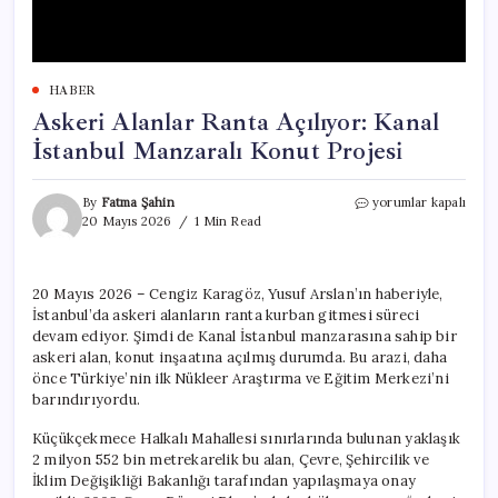
HABER
Askeri Alanlar Ranta Açılıyor: Kanal
İstanbul Manzaralı Konut Projesi
Askeri
By
Fatma Şahin
yorumlar kapalı
Alanlar
20 Mayıs 2026
1 Min Read
Ranta
Açılıyor:
Kanal
20 Mayıs 2026 – Cengiz Karagöz, Yusuf Arslan’ın haberiyle,
İstanbul
İstanbul’da askeri alanların ranta kurban gitmesi süreci
Manzaralı
Konut
devam ediyor. Şimdi de Kanal İstanbul manzarasına sahip bir
Projesi
askeri alan, konut inşaatına açılmış durumda. Bu arazi, daha
için
önce Türkiye’nin ilk Nükleer Araştırma ve Eğitim Merkezi’ni
barındırıyordu.
Küçükçekmece Halkalı Mahallesi sınırlarında bulunan yaklaşık
2 milyon 552 bin metrekarelik bu alan, Çevre, Şehircilik ve
İklim Değişikliği Bakanlığı tarafından yapılaşmaya onay