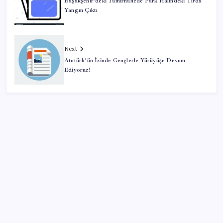
Başakşehir’deki Tamirhanede Park Halindeki Tırda
Yangın Çıktı
Next
Atatürk’ün İzinde Gençlerle Yürüyüşe Devam
Ediyoruz!
SON YAZILAR
Dikenli incir hasadı başladı