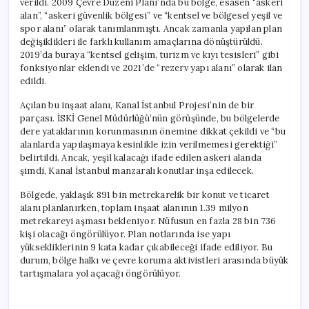
verildi. 2009 Çevre Düzeni Planı’nda bu bölge, esasen “askeri
alan”, “askeri güvenlik bölgesi” ve “kentsel ve bölgesel yeşil ve
spor alanı” olarak tanımlanmıştı. Ancak zamanla yapılan plan
değişiklikleri ile farklı kullanım amaçlarına dönüştürüldü.
2019’da buraya “kentsel gelişim, turizm ve kıyı tesisleri” gibi
fonksiyonlar eklendi ve 2021’de “rezerv yapı alanı” olarak ilan
edildi.
Açılan bu inşaat alanı, Kanal İstanbul Projesi’nin de bir
parçası. İSKİ Genel Müdürlüğü’nün görüşünde, bu bölgelerde
dere yataklarının korunmasının önemine dikkat çekildi ve “bu
alanlarda yapılaşmaya kesinlikle izin verilmemesi gerektiği”
belirtildi. Ancak, yeşil kalacağı ifade edilen askeri alanda
şimdi, Kanal İstanbul manzaralı konutlar inşa edilecek.
Bölgede, yaklaşık 891 bin metrekarelik bir konut ve ticaret
alanı planlanırken, toplam inşaat alanının 1.39 milyon
metrekareyi aşması bekleniyor. Nüfusun en fazla 28 bin 736
kişi olacağı öngörülüyor. Plan notlarında ise yapı
yüksekliklerinin 9 kata kadar çıkabileceği ifade ediliyor. Bu
durum, bölge halkı ve çevre koruma aktivistleri arasında büyük
tartışmalara yol açacağı öngörülüyor.