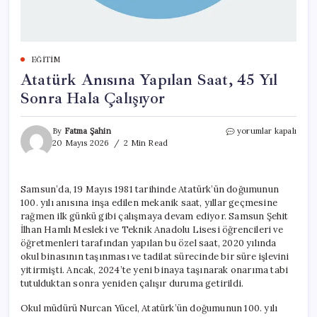
EĞITIM
Atatürk Anısına Yapılan Saat, 45 Yıl
Sonra Hala Çalışıyor
Atatürk
By
Fatma Şahin
yorumlar kapalı
Anısına
20 Mayıs 2026
2 Min Read
Yapılan
Saat,
45
Samsun’da, 19 Mayıs 1981 tarihinde Atatürk’ün doğumunun
Yıl
100. yılı anısına inşa edilen mekanik saat, yıllar geçmesine
Sonra
Hala
rağmen ilk günkü gibi çalışmaya devam ediyor. Samsun Şehit
Çalışıyor
İlhan Hamlı Mesleki ve Teknik Anadolu Lisesi öğrencileri ve
için
öğretmenleri tarafından yapılan bu özel saat, 2020 yılında
okul binasının taşınması ve tadilat sürecinde bir süre işlevini
yitirmişti. Ancak, 2024’te yeni binaya taşınarak onarıma tabi
tutulduktan sonra yeniden çalışır duruma getirildi.
Okul müdürü Nurcan Yücel, Atatürk’ün doğumunun 100. yılı