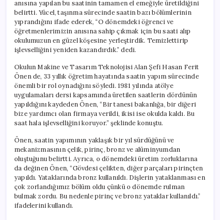
anısına yapılan bu saatinin tamamen el emeğiyle üretildiğini
belirtti. Yücel, taşınma sürecinde saatin bazı bölümlerinin
yıprandığını ifade ederek, “O dönemdeki öğrenci ve
öğretmenlerimizin anısına sahip çıkmak için bu saati alıp
okulumuzun en güzel köşesine yerleştirdik. Temizlettirip
işlevselliğini yeniden kazandırdık.” dedi.
Okulun Makine ve Tasarım Teknolojisi Alan Şefi Hasan Ferit
Önen de, 33 yıllık öğretim hayatında saatin yapım sürecinde
önemli bir rol oynadığını söyledi. 1981 yılında atölye
uygulamaları dersi kapsamında üretilen saatlerin dördünün
yapıldığını kaydeden Önen, “Bir tanesi bakanlığa, bir diğeri
bize yardımcı olan firmaya verildi, ikisi ise okulda kaldı. Bu
saat hala işlevselliğini koruyor.” şeklinde konuştu.
Önen, saatin yapımının yaklaşık bir yıl sürdüğünü ve
mekanizmasının çelik, pirinç, bronz ve alüminyumdan
oluştuğunu belirtti. Ayrıca, o dönemdeki üretim zorluklarına
da değinen Önen, “Gövdesi çelikten, diğer parçaları pirinçten
yapıldı. Yataklarında bronz kullanıldı. Dişlerin yataklanması en
çok zorlandığımız bölüm oldu çünkü o dönemde rulman
bulmak zordu. Bu nedenle pirinç ve bronz yataklar kullanıldı.”
ifadelerini kullandı.