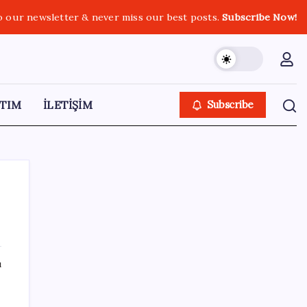
o our newsletter & never miss our best posts.
Subscribe Now!
TIM
İLETİŞİM
Subscribe
SON YAZILAR
ı
‘Çerçeve Yasa’ya imza atmayan tek MHP’li
vekilden çarpıcı paylaşım