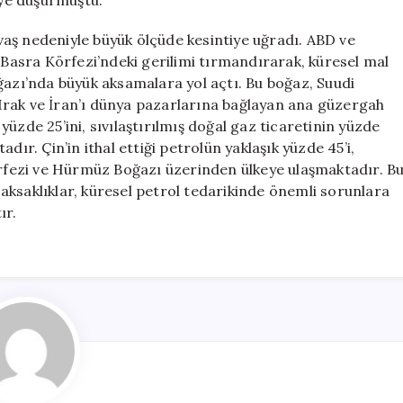
’ye düşürmüştü.
aş nedeniyle büyük ölçüde kesintiye uğradı. ABD ve
ri, Basra Körfezi’ndeki gerilimi tırmandırarak, küresel mal
ğazı’nda büyük aksamalara yol açtı. Bu boğaz, Suudi
, Irak ve İran’ı dünya pazarlarına bağlayan ana güzergah
üzde 25’ini, sıvılaştırılmış doğal gaz ticaretinin yüzde
dır. Çin’in ithal ettiği petrolün yaklaşık yüzde 45’i,
Körfezi ve Hürmüz Boğazı üzerinden ülkeye ulaşmaktadır. B
aksaklıklar, küresel petrol tedarikinde önemli sorunlara
ır.