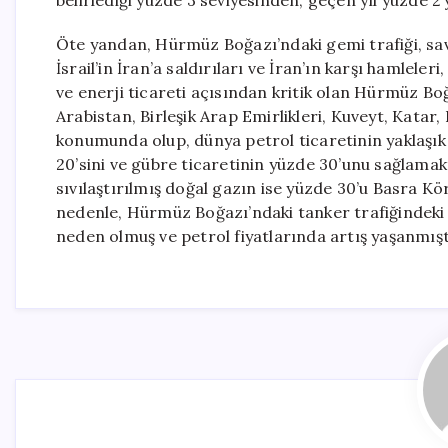
belirlediği yüzde 3 seviyesinden, geçen yıl yüzde 2
Öte yandan, Hürmüz Boğazı’ndaki gemi trafiği, sav
İsrail’in İran’a saldırıları ve İran’ın karşı hamlele
ve enerji ticareti açısından kritik olan Hürmüz Bo
Arabistan, Birleşik Arap Emirlikleri, Kuveyt, Katar
konumunda olup, dünya petrol ticaretinin yaklaşık y
20’sini ve gübre ticaretinin yüzde 30’unu sağlamakta
sıvılaştırılmış doğal gazın ise yüzde 30’u Basra 
nedenle, Hürmüz Boğazı’ndaki tanker trafiğindeki 
neden olmuş ve petrol fiyatlarında artış yaşanmışt