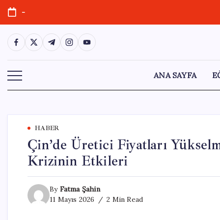
Skip
-
to
content
https://www.facebook.com/
https://twitter.com/
https://t.me/
https://www.instagram.com/
https://youtube.com/
ANA SAYFA
E
HABER
Çin’de Üretici Fiyatları Yükse
Krizinin Etkileri
By
Fatma Şahin
11 Mayıs 2026
2 Min Read