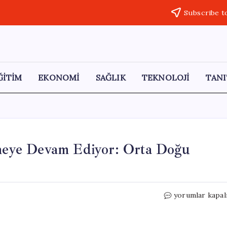
Subscribe t
ĞİTİM
EKONOMİ
SAĞLIK
TEKNOLOJİ
TANI
lmeye Devam Ediyor: Orta Doğu
Çin’de
yorumlar kapal
Üretici
Fiyatları
Yükselmeye