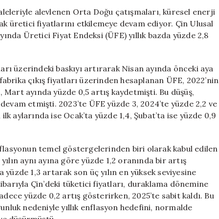
Devam
haleleriyle alevlenen Orta Doğu çatışmaları, küresel enerji
Ediyor:
k üretici fiyatlarını etkilemeye devam ediyor. Çin Ulusal
Orta
ayında Üretici Fiyat Endeksi (ÜFE) yıllık bazda yüzde 2,8
Doğu
Krizinin
Etkileri
yatları üzerindeki baskıyı artırarak Nisan ayında önceki aya
için
n fabrika çıkış fiyatları üzerinden hesaplanan ÜFE, 2022’nin
 Mart ayında yüzde 0,5 artış kaydetmişti. Bu düşüş,
 devam etmişti. 2023’te ÜFE yüzde 3, 2024’te yüzde 2,2 ve
 ilk aylarında ise Ocak’ta yüzde 1,4, Şubat’ta ise yüzde 0,9
flasyonun temel göstergelerinden biri olarak kabul edilen
yılın aynı ayına göre yüzde 1,2 oranında bir artış
zda yüzde 1,3 artarak son üç yılın en yüksek seviyesine
itibarıyla Çin’deki tüketici fiyatları, duraklama dönemine
adece yüzde 0,2 artış gösterirken, 2025’te sabit kaldı. Bu
luk nedeniyle yıllık enflasyon hedefini, normalde