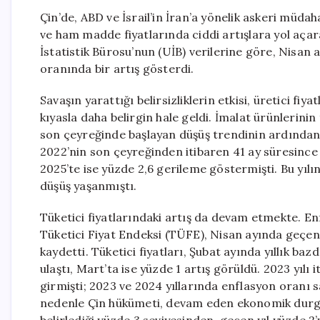
Çin’de, ABD ve İsrail’in İran’a yönelik askeri müda
ve ham madde fiyatlarında ciddi artışlara yol açara
İstatistik Bürosu’nun (UİB) verilerine göre, Nisan 
oranında bir artış gösterdi.
Savaşın yarattığı belirsizliklerin etkisi, üretici fi
kıyasla daha belirgin hale geldi. İmalat ürünlerini
son çeyreğinde başlayan düşüş trendinin ardından,
2022’nin son çeyreğinden itibaren 41 ay süresince
2025’te ise yüzde 2,6 gerileme göstermişti. Bu yılın
düşüş yaşanmıştı.
Tüketici fiyatlarındaki artış da devam etmekte. En
Tüketici Fiyat Endeksi (TÜFE), Nisan ayında geçen 
kaydetti. Tüketici fiyatları, Şubat ayında yıllık ba
ulaştı, Mart’ta ise yüzde 1 artış görüldü. 2023 yılı 
girmişti; 2023 ve 2024 yıllarında enflasyon oranı s
nedenle Çin hükümeti, devam eden ekonomik durgun