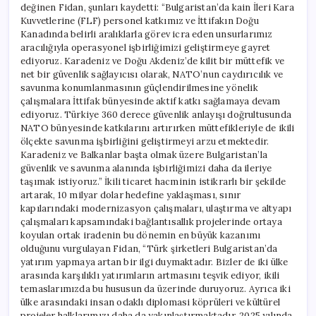
değinen Fidan, şunları kaydetti: “Bulgaristan’da kain İleri Kara
Kuvvetlerine (FLF) personel katkımız ve İttifakın Doğu
Kanadında belirli aralıklarla görev icra eden unsurlarımız
aracılığıyla operasyonel işbirliğimizi geliştirmeye gayret
ediyoruz. Karadeniz ve Doğu Akdeniz’de kilit bir müttefik ve
net bir güvenlik sağlayıcısı olarak, NATO’nun caydırıcılık ve
savunma konumlanmasının güçlendirilmesine yönelik
çalışmalara İttifak bünyesinde aktif katkı sağlamaya devam
ediyoruz. Türkiye 360 derece güvenlik anlayışı doğrultusunda
NATO bünyesinde katkılarını artırırken müttefikleriyle de ikili
ölçekte savunma işbirliğini geliştirmeyi arzu etmektedir.
Karadeniz ve Balkanlar başta olmak üzere Bulgaristan’la
güvenlik ve savunma alanında işbirliğimizi daha da ileriye
taşımak istiyoruz.” İkili ticaret hacminin istikrarlı bir şekilde
artarak, 10 milyar dolar hedefine yaklaşması, sınır
kapılarındaki modernizasyon çalışmaları, ulaştırma ve altyapı
çalışmaları kapsamındaki bağlantısallık projelerinde ortaya
koyulan ortak iradenin bu dönemin en büyük kazanımı
olduğunu vurgulayan Fidan, “Türk şirketleri Bulgaristan’da
yatırım yapmaya artan bir ilgi duymaktadır. Bizler de iki ülke
arasında karşılıklı yatırımların artmasını teşvik ediyor, ikili
temaslarımızda bu hususun da üzerinde duruyoruz. Ayrıca iki
ülke arasındaki insan odaklı diplomasi köprüleri ve kültürel
projeler halklarımızı daha da yakınlaştırmaktadır. 2025 yılında