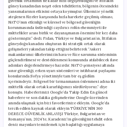
güvenlik ortamının ne kadar hızlı değişebildiğini ve İttifakın
güney kanadından neşet eden tehditlerin, bölgenin ötesindeki
yansımalarının etkisini ortaya koymuştur. Ülkemize yönelik
ateşlenen füzeler karşısında hızla harekete geçilmiş olması,
NATO’nun etkinliği ve küresel ve bölgesel güvenliğin
korunmasında üstlendiği caydırıcı rolün ehemmiyeti ile
müttefikler arası birlik ve dayanışmanın önemini bir kez daha
göstermiştir.” dedi. Fidan, Türkiye ve Bulgaristan’ın, İttifakın
güneydoğu kanadını oluşturan iki stratejik ortak olarak
gelişmeleri yakından takip ettiğini belirterek “Askeri
makamlarımız ülkelerimizin hava ve füze savunma sisteminin
güçlendirilmesi ve desteklenmesi konusunda atılabilecek ilave
adımları değerlendirmeye hazırdır. NATO şemsiyesi altında
sınır güvenliği, erken uyarı sistemleri ve istihbarat paylaşımı
konularında Sofya yönetimiyle tam bir eş güdüm
içerisindeyiz. Bölgesel bir tırmanmanın önlenmesi adına iki
müttefik olarak ortak kararlılığımızı sürdürüyoruz.” diye
konuştu. Haberlerimizi Google’da Takip Edin En güncel
haberlere ve son dakika gelişmelerine Google üzerinden
anında ulaşmak için bizi favorilerinize ekleyin. Google’da
tercih edilen kaynak olarak ekleyin TÜRKİYE’NİN 360
DERECE GÜVENLİK ANLAYIŞI Türkiye, Bulgaristan ve
Romanya’nın, 2024’te, Karadeniz’in güvenliğini tehdit eden
deniz mayınları temizlemek için başlattığı uygulamaya