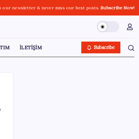
o our newsletter & never miss our best posts.
Subscribe Now!
TIM
İLETİŞİM
Subscribe
ı
SON YAZILAR
Dikenli incir hasadı başladı