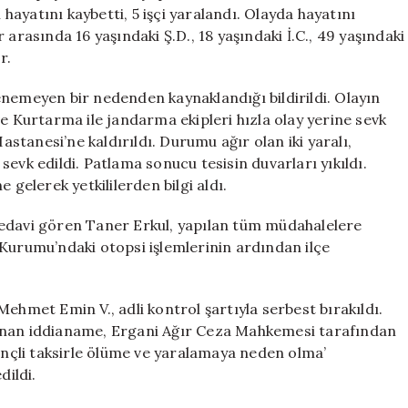
1
ayatını kaybetti, 5 işçi yaralandı. Olayda hayatını
Ölü,
arasında 16 yaşındaki Ş.D., 18 yaşındaki İ.C., 49 yaşındaki
5
r.
Yaralı
için
enemeyen bir nedenden kaynaklandığı bildirildi. Olayın
ve Kurtarma ile jandarma ekipleri hızla olay yerine sevk
Hastanesi’ne kaldırıldı. Durumu ağır olan iki yaralı,
evk edildi. Patlama sonucu tesisin duvarları yıkıldı.
elerek yetkililerden bilgi aldı.
tedavi gören Taner Erkul, yapılan tüm müdahalelere
 Kurumu’ndaki otopsi işlemlerinin ardından ilçe
ehmet Emin V., adli kontrol şartıyla serbest bırakıldı.
lanan iddianame, Ergani Ağır Ceza Mahkemesi tarafından
linçli taksirle ölüme ve yaralamaya neden olma’
dildi.