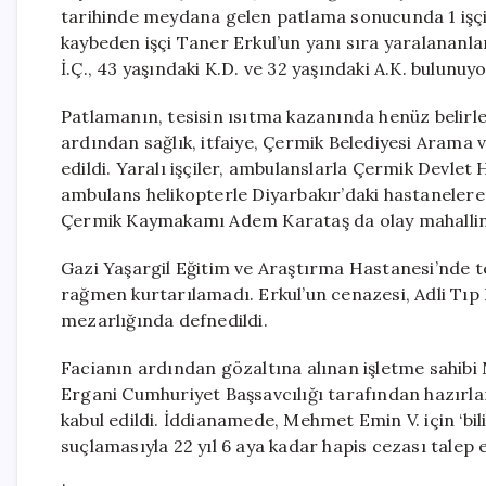
tarihinde meydana gelen patlama sonucunda 1 işçi h
kaybeden işçi Taner Erkul’un yanı sıra yaralananlar 
İ.Ç., 43 yaşındaki K.D. ve 32 yaşındaki A.K. bulunuyo
Patlamanın, tesisin ısıtma kazanında henüz belirl
ardından sağlık, itfaiye, Çermik Belediyesi Arama 
edildi. Yaralı işçiler, ambulanslarla Çermik Devlet 
ambulans helikopterle Diyarbakır’daki hastanelere s
Çermik Kaymakamı Adem Karataş da olay mahalline g
Gazi Yaşargil Eğitim ve Araştırma Hastanesi’nde 
rağmen kurtarılamadı. Erkul’un cenazesi, Adli Tıp
mezarlığında defnedildi.
Facianın ardından gözaltına alınan işletme sahibi M
Ergani Cumhuriyet Başsavcılığı tarafından hazır
kabul edildi. İddianamede, Mehmet Emin V. için ‘bi
suçlamasıyla 22 yıl 6 aya kadar hapis cezası talep e