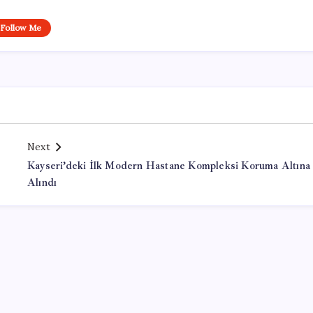
Follow Me
Next
Kayseri’deki İlk Modern Hastane Kompleksi Koruma Altına
Alındı
Office Lisans Satın Al