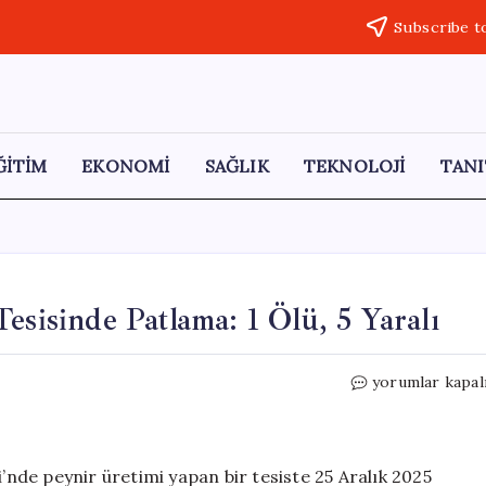
Subscribe t
ĞİTİM
EKONOMİ
SAĞLIK
TEKNOLOJİ
TANI
esisinde Patlama: 1 Ölü, 5 Yaralı
Diyarbakır’daki
yorumlar kapal
Peynir
Üretim
Tesisinde
Patlama:
i’nde peynir üretimi yapan bir tesiste 25 Aralık 2025