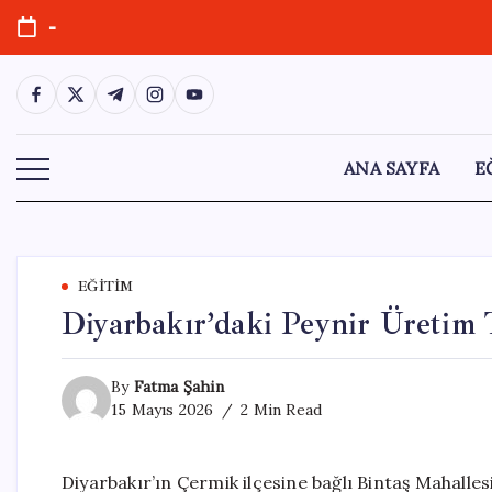
Skip
-
to
content
https://www.facebook.com/
https://twitter.com/
https://t.me/
https://www.instagram.com/
https://youtube.com/
ANA SAYFA
E
EĞITIM
Diyarbakır’daki Peynir Üretim T
By
Fatma Şahin
15 Mayıs 2026
2 Min Read
Diyarbakır’ın Çermik ilçesine bağlı Bintaş Mahalles