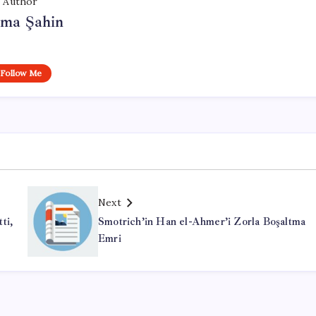
Author
tma Şahin
Follow Me
Next
ti,
Smotrich’in Han el-Ahmer’i Zorla Boşaltma
Emri