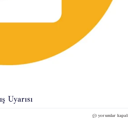
ış Uyarısı
Doğu
yorumlar kapal
Akdeniz
İçin