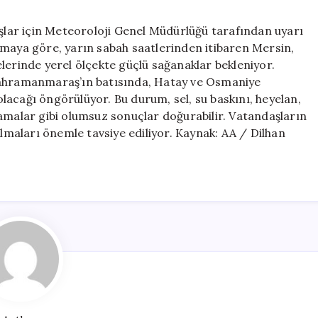
Şiddetli
Yağış
ışlar için Meteoroloji Genel Müdürlüğü tarafından uyarı
Uyarısı
amaya göre, yarın sabah saatlerinden itibaren Mersin,
için
rinde yerel ölçekte güçlü sağanaklar bekleniyor.
 Kahramanmaraş’ın batısında, Hatay ve Osmaniye
 olacağı öngörülüyor. Bu durum, sel, su baskını, heyelan,
samalar gibi olumsuz sonuçlar doğurabilir. Vatandaşların
almaları önemle tavsiye ediliyor. Kaynak: AA / Dilhan