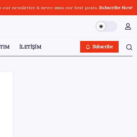
o our newsletter & never miss our best posts.
Subscribe Now!
TIM
İLETİŞİM
Subscribe
SON YAZILAR
Dikenli incir hasadı başladı