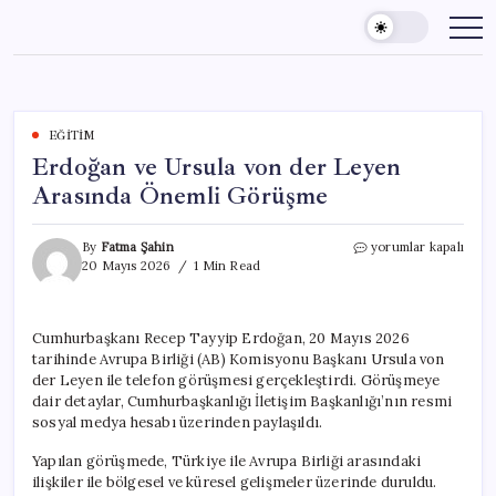
Skip
to
content
EĞITIM
Erdoğan ve Ursula von der Leyen
Arasında Önemli Görüşme
Erdoğan
By
Fatma Şahin
yorumlar kapalı
ve
20 Mayıs 2026
1 Min Read
Ursula
von
der
Cumhurbaşkanı Recep Tayyip Erdoğan, 20 Mayıs 2026
Leyen
tarihinde Avrupa Birliği (AB) Komisyonu Başkanı Ursula von
Arasında
Önemli
der Leyen ile telefon görüşmesi gerçekleştirdi. Görüşmeye
Görüşme
dair detaylar, Cumhurbaşkanlığı İletişim Başkanlığı’nın resmi
için
sosyal medya hesabı üzerinden paylaşıldı.
Yapılan görüşmede, Türkiye ile Avrupa Birliği arasındaki
ilişkiler ile bölgesel ve küresel gelişmeler üzerinde duruldu.