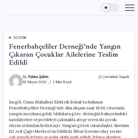
Skip
to
content
EĞITIM
Fenerbahçeliler Derneği’nde Yangın
Çıkaran Çocuklar Ailelerine Teslim
Edildi
Fenerbahçeliler
By
Fatma Şahin
yorumlar kapalı
Derneği’nde
18 Mayıs 2026
1 Min Read
Yangın
Çıkaran
Çocuklar
İnegöl, Cuma Mahallesi Elektrik Sokak’ta bulunan
Ailelerine
Fenerbahçeliler Derneği’nde dün akşam saat 18.00 civarında
Teslim
Edildi
yangın meydana geldi. İddialara göre, derneğin bahçesindeki
için
sandalyeleri ve perdeleri çakmakla ateşe veren iki çocuk,
olayın ardından hızla kaçtı. Yangını gören vatandaşlar, durumu
112 Acil Çağrı Merkezi’ne bildirdi. İhbar üzerine olay yerine
çok sayıda itfaiye ve polis ekibi sevk edildi. İtfaiye ekipleri,