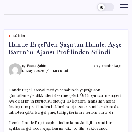
Skip
to
content
EĞITIM
Hande Erçel’den Şaşırtan Hamle: Ayşe
Barım’ın Ajansı Profilinden Silindi
Hande
By
Fatma Şahin
yorumlar kapalı
Erçel’den
12 Mayıs 2026
1 Min Read
Şaşırtan
Hamle:
Ayşe
Hande Erçel, sosyal medya hesabında yaptığı son
Barım’ın
güncellemeyle dikkatleri üzerine çekti. Ünlü oyuncu, menajeri
Ajansı
Profilinden
Ayşe Barım’ın kurucusu olduğu ‘ID İletişim’ ajansının adını
Silindi
Instagram profilinden kaldırdı ve ajansın resmi hesabını da
için
takipten çıktı. Bu gelişme, takipçilerinin merakını artırdı.
Henüz Hande Erçel cephesinden konuyla ilgili resmi bir
açıklama gelmedi. Ayşe Barım, dizi ve film sektöründe