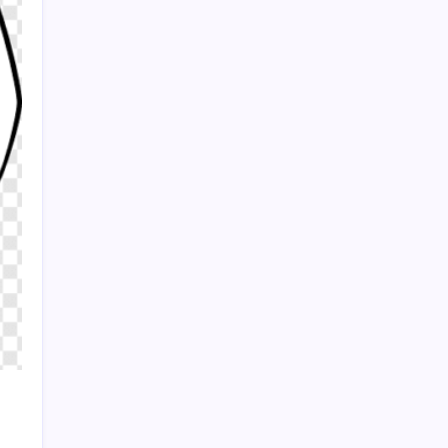
Borsa çöküşünden tarihi rekorlara:
Microsoft’tan süper uygulama hamlesi
Sayaç
Kategoriler
Eğitim
Ekonomi
Haber
Sağlık
Teknoloji