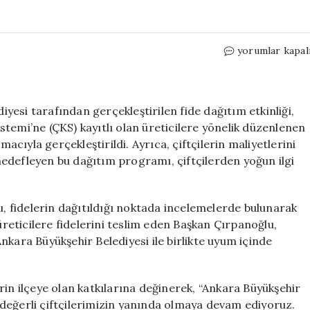
Kahramankazan
yorumlar kapal
Çiftçilere
Destek:
700
Bin
esi tarafından gerçekleştirilen fide dağıtım etkinliği,
Fide
Sistemi’ne (ÇKS) kayıtlı olan üreticilere yönelik düzenlenen
Dağıtımı
ıyla gerçekleştirildi. Ayrıca, çiftçilerin maliyetlerini
Gerçekleşti
edefleyen bu dağıtım programı, çiftçilerden yoğun ilgi
için
 fidelerin dağıtıldığı noktada incelemelerde bulunarak
 üreticilere fidelerini teslim eden Başkan Çırpanoğlu,
 Ankara Büyükşehir Belediyesi ile birlikte uyum içinde
rin ilçeye olan katkılarına değinerek, “Ankara Büyükşehir
ve değerli çiftçilerimizin yanında olmaya devam ediyoruz.