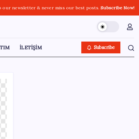
o our newsletter & never miss our best posts.
Subscribe Now!
TIM
İLETİŞİM
Subscribe
SON YAZILAR
‘Çerçeve Yasa’ya imza atmayan tek MHP’li
vekilden çarpıcı paylaşım