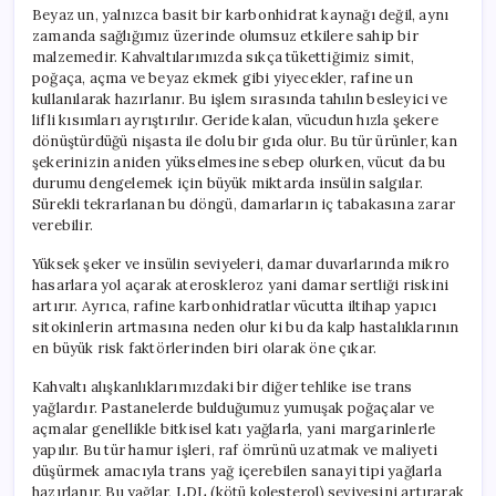
Beyaz un, yalnızca basit bir karbonhidrat kaynağı değil, aynı
zamanda sağlığımız üzerinde olumsuz etkilere sahip bir
malzemedir. Kahvaltılarımızda sıkça tükettiğimiz simit,
poğaça, açma ve beyaz ekmek gibi yiyecekler, rafine un
kullanılarak hazırlanır. Bu işlem sırasında tahılın besleyici ve
lifli kısımları ayrıştırılır. Geride kalan, vücudun hızla şekere
dönüştürdüğü nişasta ile dolu bir gıda olur. Bu tür ürünler, kan
şekerinizin aniden yükselmesine sebep olurken, vücut da bu
durumu dengelemek için büyük miktarda insülin salgılar.
Sürekli tekrarlanan bu döngü, damarların iç tabakasına zarar
verebilir.
Yüksek şeker ve insülin seviyeleri, damar duvarlarında mikro
hasarlara yol açarak ateroskleroz yani damar sertliği riskini
artırır. Ayrıca, rafine karbonhidratlar vücutta iltihap yapıcı
sitokinlerin artmasına neden olur ki bu da kalp hastalıklarının
en büyük risk faktörlerinden biri olarak öne çıkar.
Kahvaltı alışkanlıklarımızdaki bir diğer tehlike ise trans
yağlardır. Pastanelerde bulduğumuz yumuşak poğaçalar ve
açmalar genellikle bitkisel katı yağlarla, yani margarinlerle
yapılır. Bu tür hamur işleri, raf ömrünü uzatmak ve maliyeti
düşürmek amacıyla trans yağ içerebilen sanayi tipi yağlarla
hazırlanır. Bu yağlar, LDL (kötü kolesterol) seviyesini artırarak