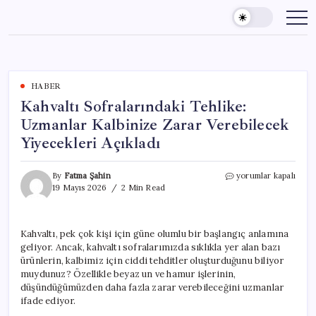
Skip
to
content
HABER
Kahvaltı Sofralarındaki Tehlike:
Uzmanlar Kalbinize Zarar Verebilecek
Yiyecekleri Açıkladı
Kahvaltı
By
Fatma Şahin
yorumlar kapalı
Sofralarındaki
19 Mayıs 2026
2 Min Read
Tehlike:
Uzmanlar
Kalbinize
Kahvaltı, pek çok kişi için güne olumlu bir başlangıç anlamına
Zarar
geliyor. Ancak, kahvaltı sofralarımızda sıklıkla yer alan bazı
Verebilecek
Yiyecekleri
ürünlerin, kalbimiz için ciddi tehditler oluşturduğunu biliyor
Açıkladı
muydunuz? Özellikle beyaz un ve hamur işlerinin,
için
düşündüğümüzden daha fazla zarar verebileceğini uzmanlar
ifade ediyor.