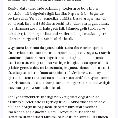
Konkordato talebinde bulunan şirketlerin ve borçluların
sunduğu mali belgelerle ilgili kurallar kapsamlı bir biçimde
revize edildi. Yeni yönetmelikle birlikte, başvuru aşamasında
sunulacak finansal tabloların belirli standartlara uygun olarak
hazırlanması zorunlu hale getirildi. Bilanço, gelir tablosu ve
nakit akış tablosu gibi finansal verilerin hangi esaslara göre
düzenleneceği net bir şekilde belirlendi.
Uygulama kapsamı da genişletildi. Daha önce belirli şirket
türleriyle sınırlı olan finansal raporlama çerçevesi, 6434 sayılı
Cumhurbaşkanı Kararı doğrultusunda bağımsız denetimden
muaf olan tüzel kişi tacirler ve diğer borçluları da içine alacak
şekilde genişletildi. Bu kapsamda, bağımsız denetimden muaf
tüzel kişi tacirlerin finansal tabloları, “Büyük ve Orta Boy
İşletmeler için Finansal Raporlama Standardı”na uygun olarak
hazırlanacakken, diğer borçlular ise Vergi Usul Kanunu ve ilgili
mevzuat çerçevesine tabi olacak.
Yeni yönetmelikteki bir diğer dikkat çekici değişiklik ise
bildirim sürelerinde gerçekleştirildi. Konkordato talebinde
bulunan borçlu ile bağımsız denetim kuruluşu arasında
imzalanan sözleşmenin, Kamu Gözetimi Muhasebe ve
Denetim Standartları Kurumu’na bildirilme süresi 60 günden