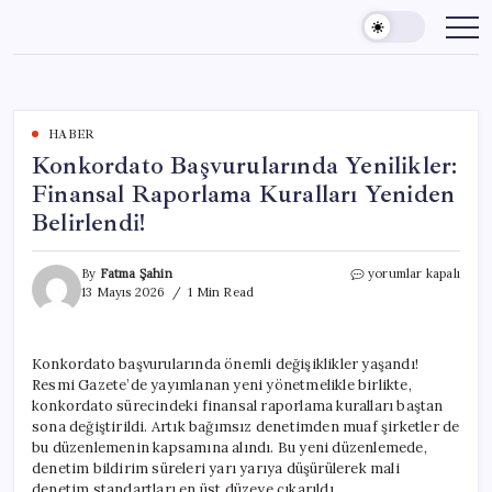
Skip
to
content
HABER
Konkordato Başvurularında Yenilikler:
Finansal Raporlama Kuralları Yeniden
Belirlendi!
Konkordato
By
Fatma Şahin
yorumlar kapalı
Başvurularında
13 Mayıs 2026
1 Min Read
Yenilikler:
Finansal
Raporlama
Konkordato başvurularında önemli değişiklikler yaşandı!
Kuralları
Resmi Gazete’de yayımlanan yeni yönetmelikle birlikte,
Yeniden
Belirlendi!
konkordato sürecindeki finansal raporlama kuralları baştan
için
sona değiştirildi. Artık bağımsız denetimden muaf şirketler de
bu düzenlemenin kapsamına alındı. Bu yeni düzenlemede,
denetim bildirim süreleri yarı yarıya düşürülerek mali
denetim standartları en üst düzeye çıkarıldı.