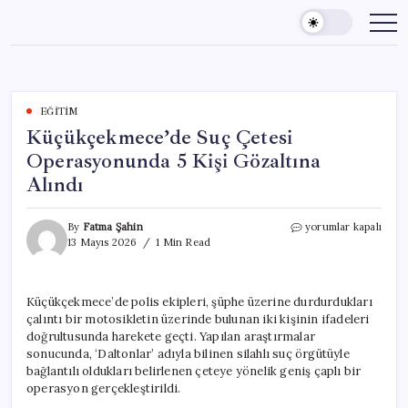
Skip
to
content
EĞITIM
Küçükçekmece’de Suç Çetesi
Operasyonunda 5 Kişi Gözaltına
Alındı
Küçükçekmece’de
By
Fatma Şahin
yorumlar kapalı
Suç
13 Mayıs 2026
1 Min Read
Çetesi
Operasyonunda
5
Küçükçekmece’de polis ekipleri, şüphe üzerine durdurdukları
Kişi
çalıntı bir motosikletin üzerinde bulunan iki kişinin ifadeleri
Gözaltına
Alındı
doğrultusunda harekete geçti. Yapılan araştırmalar
için
sonucunda, ‘Daltonlar’ adıyla bilinen silahlı suç örgütüyle
bağlantılı oldukları belirlenen çeteye yönelik geniş çaplı bir
operasyon gerçekleştirildi.