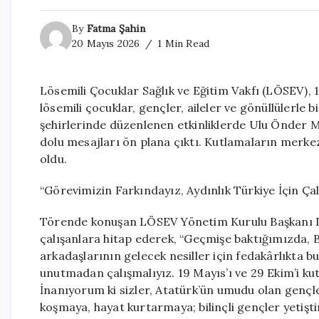
By
Fatma Şahin
20 Mayıs 2026
1 Min Read
Lösemili Çocuklar Sağlık ve Eğitim Vakfı (LÖSEV),
lösemili çocuklar, gençler, aileler ve gönüllülerle bi
şehirlerinde düzenlenen etkinliklerde Ulu Önder M
dolu mesajları ön plana çıktı. Kutlamaların merke
oldu.
“Görevimizin Farkındayız, Aydınlık Türkiye İçin Ç
Törende konuşan LÖSEV Yönetim Kurulu Başkanı Dr
çalışanlara hitap ederek, “Geçmişe baktığımızda,
arkadaşlarının gelecek nesiller için fedakârlıkta 
unutmadan çalışmalıyız. 19 Mayıs’ı ve 29 Ekim’i ku
İnanıyorum ki sizler, Atatürk’ün umudu olan gençle
koşmaya, hayat kurtarmaya; bilinçli gençler yetişt