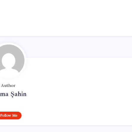
Author
tma Şahin
Follow Me