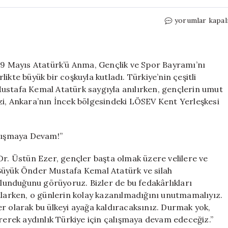
LÖSEV,
yorumlar kapal
19
Mayıs’ı
Büyük
Bir
 19 Mayıs Atatürk’ü Anma, Gençlik ve Spor Bayramı’nı
Heyecanla
rlikte büyük bir coşkuyla kutladı. Türkiye’nin çeşitli
Kutladı
ustafa Kemal Atatürk saygıyla anılırken, gençlerin umut
için
zi, Ankara’nın İncek bölgesindeki LÖSEV Kent Yerleşkesi
alışmaya Devam!”
. Üstün Ezer, gençler başta olmak üzere velilere ve
 Büyük Önder Mustafa Kemal Atatürk ve silah
bulunduğunu görüyoruz. Bizler de bu fedakârlıkları
tlarken, o günlerin kolay kazanılmadığını unutmamalıyız.
r olarak bu ülkeyi ayağa kaldıracaksınız. Durmak yok,
irerek aydınlık Türkiye için çalışmaya devam edeceğiz.”