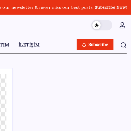
o our newsletter & never miss our best posts.
Subscribe Now!
TIM
İLETİŞİM
Subscribe
SON YAZILAR
Ekran Kartı Fiyatlarına Zam Yolda: Yüzde
40’a Varan Fiyat Artışı