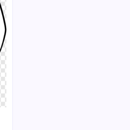
öncesi bellek pazarlığı tersine döndü
ASELSAN TOLUN P Testini Tamamladı:
Sığınak Delici Mühimmat Sahada
Sayaç
Kategoriler
Eğitim
Ekonomi
Haber
Sağlık