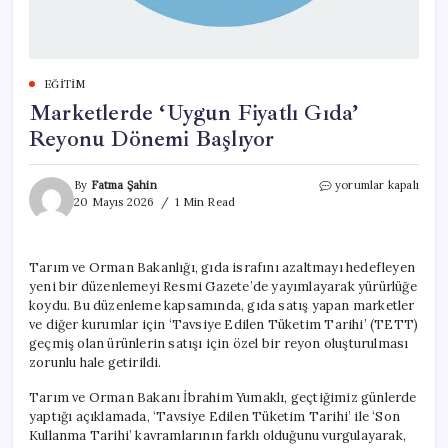
EĞITIM
Marketlerde ‘Uygun Fiyatlı Gıda’
Reyonu Dönemi Başlıyor
Marketlerde
By
Fatma Şahin
yorumlar kapalı
‘Uygun
20 Mayıs 2026
1 Min Read
Fiyatlı
Gıda’
Reyonu
Tarım ve Orman Bakanlığı, gıda israfını azaltmayı hedefleyen
Dönemi
yeni bir düzenlemeyi Resmi Gazete’de yayımlayarak yürürlüğe
Başlıyor
için
koydu. Bu düzenleme kapsamında, gıda satış yapan marketler
ve diğer kurumlar için ‘Tavsiye Edilen Tüketim Tarihi’ (TETT)
geçmiş olan ürünlerin satışı için özel bir reyon oluşturulması
zorunlu hale getirildi.
Tarım ve Orman Bakanı İbrahim Yumaklı, geçtiğimiz günlerde
yaptığı açıklamada, ‘Tavsiye Edilen Tüketim Tarihi’ ile ‘Son
Kullanma Tarihi’ kavramlarının farklı olduğunu vurgulayarak,