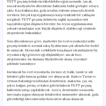
TETT geçmiş ürünlerin tüketilebileceğini savundu. Ancak,
sosyal medyada bu düzenleme hakkında farklı görüşler ortaya
çıktı. Bazı kullanıcılar, gıda israfını önleme amacıyla destek
verirken, birçok kişi uygulamaya karşı temkinli bir yaklaşım
sergiledi. TETT geçmiş ürünlerin sağlık açısından risk
taşıyabileceğini düşünen bireyler, bu reyon uygulamasının
yoksul vatandaşlar için ‘küçük düşürücü’ olabileceği yönünde
eleştirilerde bulundular.
Yeni düzenlemeye göre, marketler bu özel reyonlarda tarihi
geçmiş ürünleri, normal satış fiyatlarının çok altında bir bedel
ile sunacak. Ekonomik zorluklarla karşılaşan vatandaşların bu
reyonlara ilgi göstereceği düşünülüyor; ancak bazı
eleştirmenler, bu durumu ‘Marketlerde utanç reyonları’
şeklinde tanımlıyor.
Kurulacak bu özel reyonlarda, kırmızı et, balık, tavuk ve süt
ürünleri gibi hassas gıdalar yer almayacak. Sadece Tarım ve
Orman Bakanlığı tarafından denetlenen, makarna, çay, un,
şeker, bulgur, pirinç ve kahve gibi ürünlerin TETT geçmiş
hallerinin satışı yapılabilecek. Ayrıca, denetimler sırasında
mevzuata uygun olmayan ürünlerden numuneler alınarak, gıda
güvenilirliği laboratuvarlarda kontrol altına alınacak.