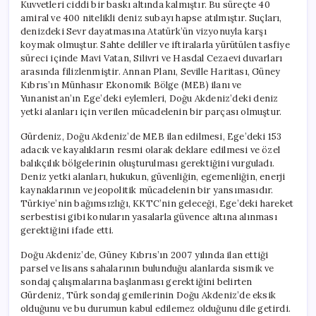
Kuvvetleri ciddi bir baskı altında kalmıştır. Bu süreçte 40
amiral ve 400 nitelikli deniz subayı hapse atılmıştır. Suçları,
denizdeki Sevr dayatmasına Atatürk’ün vizyonuyla karşı
koymak olmuştur. Sahte deliller ve iftiralarla yürütülen tasfiye
süreci içinde Mavi Vatan, Silivri ve Hasdal Cezaevi duvarları
arasında filizlenmiştir. Annan Planı, Seville Haritası, Güney
Kıbrıs’ın Münhasır Ekonomik Bölge (MEB) ilanı ve
Yunanistan’ın Ege’deki eylemleri, Doğu Akdeniz’deki deniz
yetki alanları için verilen mücadelenin bir parçası olmuştur.
Gürdeniz, Doğu Akdeniz’de MEB ilan edilmesi, Ege’deki 153
adacık ve kayalıkların resmi olarak deklare edilmesi ve özel
balıkçılık bölgelerinin oluşturulması gerektiğini vurguladı.
Deniz yetki alanları, hukukun, güvenliğin, egemenliğin, enerji
kaynaklarının ve jeopolitik mücadelenin bir yansımasıdır.
Türkiye’nin bağımsızlığı, KKTC’nin geleceği, Ege’deki hareket
serbestisi gibi konuların yasalarla güvence altına alınması
gerektiğini ifade etti.
Doğu Akdeniz’de, Güney Kıbrıs’ın 2007 yılında ilan ettiği
parsel ve lisans sahalarının bulunduğu alanlarda sismik ve
sondaj çalışmalarına başlanması gerektiğini belirten
Gürdeniz, Türk sondaj gemilerinin Doğu Akdeniz’de eksik
olduğunu ve bu durumun kabul edilemez olduğunu dile getirdi.