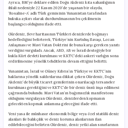
Ayrıca, BM’ye deklare edilen Doğu Akdeniz kıta sahanlığının
ihlali nedeniyle 22 Kasım 2020’de yaşanan bir olayda,
‘Rosaline-A’ adlı Türk gemisinin Yunanistan tarafından
hukuka aykırı olarak durdurulmasının bu çekilmenin
başlangıcı olduğunu ifade etti.
Gürdeniz, Sevr haritasının Türkleri denizlerde boğmayı
hedeflediğini belirterek, Türkiye’nin Kurtuluş Savaşı, Lozan
Anlaşması ve Mavi Vatan Doktrini ile buna karşı gereken yanıtı
verdiğini vurguladı. Ancak, ABD, AB ve İsrail desteğiyle bir
kukla Kürt devleti kurulması ve KKTC’deki askeri varlığın sona
erdirilmesine yönelik tehditlerin devam ettiğini belirtti.
Yunanistan, İsrail ve Güney Kıbrıs’ın Türkiye ve KKTC’nin
haklarına yönelik saldırılarına dikkat çeken Gürdeniz, Doğu
Akdeniz’de büyük ticaret gemilerinin onarılacağı tersaneler
kurulması gerektiğini ve KKTC’de bir deniz üssü inşa edilmesi
çağrısında bulundu. Mavi Vatan’ın bağımsızlık manifestosu
olduğunu vurgulayan Gürdeniz, denizlerden kopmanın
gelecekten kopmak anlamına geleceğini ifade etti.
Yeni yasa ile münhasır ekonomik bölge veya özel statülü deniz
alanları ile balıkçılık ve deniz koruma alanlarının ilan
edilebileceğini belirten Gürdeniz, deniz yetki alan sınırlarının