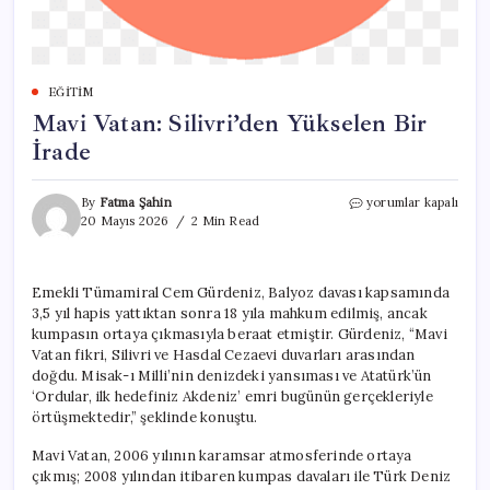
EĞITIM
Mavi Vatan: Silivri’den Yükselen Bir
İrade
Mavi
By
Fatma Şahin
yorumlar kapalı
Vatan:
20 Mayıs 2026
2 Min Read
Silivri’den
Yükselen
Bir
Emekli Tümamiral Cem Gürdeniz, Balyoz davası kapsamında
İrade
3,5 yıl hapis yattıktan sonra 18 yıla mahkum edilmiş, ancak
için
kumpasın ortaya çıkmasıyla beraat etmiştir. Gürdeniz, “Mavi
Vatan fikri, Silivri ve Hasdal Cezaevi duvarları arasından
doğdu. Misak-ı Milli’nin denizdeki yansıması ve Atatürk’ün
‘Ordular, ilk hedefiniz Akdeniz’ emri bugünün gerçekleriyle
örtüşmektedir,” şeklinde konuştu.
Mavi Vatan, 2006 yılının karamsar atmosferinde ortaya
çıkmış; 2008 yılından itibaren kumpas davaları ile Türk Deniz