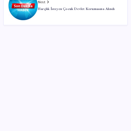
Next
Harçlık İsteyen Çocuk Devlet Korumasına Alındı
SON YAZILAR
Dikenli incir hasadı başladı
Altın fiyatları yükselecek mi? JPMorgan tahminlerini
güncelledi…
Togg LFP Batarya Kullanımını Resmi Olarak
Doğruladı