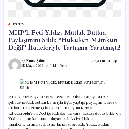
EĞITIM
MHP’li Feti Yıldız, Mutlak Butlan
Paylaşımını Sildi: “Hukuken Mümkün
Değil” İfadeleriyle Tartışma Yaratmıştı!
MHP’li
By
Fatma Şahin
yorumlar kapalı
Feti
25 Mayıs 2026
2 Min Read
Yıldız,
Mutlak
Butlan
Paylaşımını
Sildi:
“Hukuken
MHP Genel Başkan Yardımcısı Feti Yıldız, tartışmalı bir
Mümkün
şekilde mutlak butlan kararıyla ilgili yaptığı paylaşımı silerek
Değil”
dikkatleri üzerine çekti. CHP’nin başına Kemal
İfadeleriyle
Kılıçdaroğlu’nun geçtiği iddialarına karşı hukuki görüş bildiren
Tartışma
Yıldız, seçim kanununa dayanarak Asliye Hukuk
Yaratmıştı!
mahkemelerinin yetki sınırlarını vurguladı. Yıldız, butlan
için