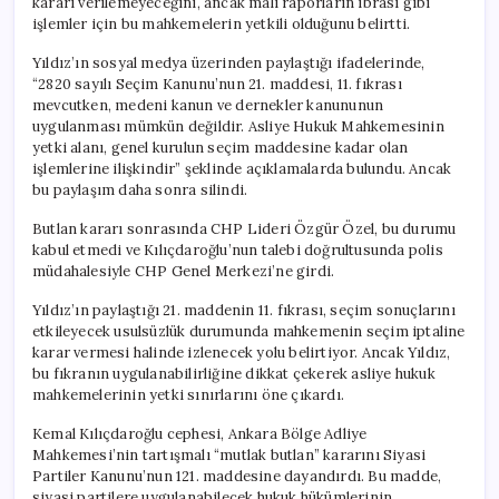
kararı verilemeyeceğini, ancak mali raporların ibrası gibi
işlemler için bu mahkemelerin yetkili olduğunu belirtti.
Yıldız’ın sosyal medya üzerinden paylaştığı ifadelerinde,
“2820 sayılı Seçim Kanunu’nun 21. maddesi, 11. fıkrası
mevcutken, medeni kanun ve dernekler kanununun
uygulanması mümkün değildir. Asliye Hukuk Mahkemesinin
yetki alanı, genel kurulun seçim maddesine kadar olan
işlemlerine ilişkindir” şeklinde açıklamalarda bulundu. Ancak
bu paylaşım daha sonra silindi.
Butlan kararı sonrasında CHP Lideri Özgür Özel, bu durumu
kabul etmedi ve Kılıçdaroğlu’nun talebi doğrultusunda polis
müdahalesiyle CHP Genel Merkezi’ne girdi.
Yıldız’ın paylaştığı 21. maddenin 11. fıkrası, seçim sonuçlarını
etkileyecek usulsüzlük durumunda mahkemenin seçim iptaline
karar vermesi halinde izlenecek yolu belirtiyor. Ancak Yıldız,
bu fıkranın uygulanabilirliğine dikkat çekerek asliye hukuk
mahkemelerinin yetki sınırlarını öne çıkardı.
Kemal Kılıçdaroğlu cephesi, Ankara Bölge Adliye
Mahkemesi’nin tartışmalı “mutlak butlan” kararını Siyasi
Partiler Kanunu’nun 121. maddesine dayandırdı. Bu madde,
siyasi partilere uygulanabilecek hukuk hükümlerinin