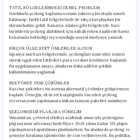
TATİL BÖLGELERİNDEKİ GENEL PROBLEM
Havlularla şezlong kaplama sorunu yalnızca bu olayla sınırlı
kalmayıp, farklı tatil bölgelerinde de sıkça karşılaşılan bir
durum haline geldi. Kanarya Adaları gibi bölgelerde, bazı
turistlerin şezlong alabilmek için sabah erken saatlerde havuz
kenarında beklediği veya uyuduğu sosyal medyaya yansıdı.
BİRÇOK ÜLKE SERT ÖNLEMLER ALIYOR
İspanya’nın bazı bölgelerinde, şezlongları uzun süre izinsiz
olarak işgal eden tatilcilere para cezaları kesilmeye başlandı.
Bu uygulamanın amacı, alanların daha adil bir şekilde
kullanılmasını sağlamak.
SEKTÖRDE YENİ ÇÖZÜMLER
Bazı tur şirketleri, bu soruna alternatif çözümler geliştirmeye
başladı. Örneğin, ek ücret karşılığında önceden şezlong
rezervasyonu yapılmasına imkan tanıyan paketler sunuluyor.
ŞEZLONGSUZ PLAJLARA YÖNELİM
Yunanistan, çevresel etkileri azaltmak amacıyla şezlongsuz
plaj sayısını artırmayı hedefliyor. 2026 yılına kadar 251 plajın
yapılaşmaya kapatılması planlanırken, bu alanlarda şezlong ve
şemsiye kiralama işlemlerine de izin verilmeyecek. Bu politika,