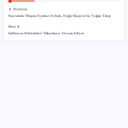
Previous
Bayramda Ulaşım Fiyatları Fırladı, Doğu Ekspresi’ne Yoğun Talep
Next
Enflasyon Beklentileri Yükselmeye Devam Ediyor
SON YAZILAR
Ekran Kartı Fiyatlarına Zam Yolda: Yüzde 40’a Varan
Fiyat Artışı
Bakan Kurum: Bu işler ahbap çavuş ilişkisiyle