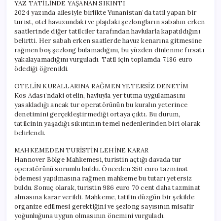
YAZ TATİLİNDE YAŞANAN SIKINTI
2024 yazında ailesiyle birlikte Yunanistan’da tatil yapan bir
turist, otel havuzundaki ve plajdaki şezlongların sabahın erken
saatlerinde diğer tatilciler tarafından havlularla kapatıldığını
belirtti. Her sabah erken saatlerde havuz kenarına gitmesine
rağmen boş şezlong bulamadığını, bu yüzden dinlenme fırsatı
yakalayamadığını vurguladı. Tatil için toplamda 7.186 euro
ödediği öğrenildi.
OTELİN KURALLARINA RAĞMEN YETERSİZ DENETİM
Kos Adası’ndaki otelin, havluyla yer tutma uygulamasını
yasakladığı ancak tur operatörünün bu kuralın yeterince
denetimini gerçekleştirmediği ortaya çıktı. Bu durum,
tatilcinin yaşadığı sıkıntının temel nedenlerinden biri olarak
belirlendi.
MAHKEMEDEN TURİSTİN LEHİNE KARAR
Hannover Bölge Mahkemesi, turistin açtığı davada tur
operatörünü sorumlu buldu. Önceden 350 euro tazminat
ödemesi yapılmasına rağmen mahkeme bu tutarı yetersiz
buldu. Sonuç olarak, turistin 986 euro 70 cent daha tazminat
almasına karar verildi. Mahkeme, tatilin düzgün bir şekilde
organize edilmesi gerektiğini ve şezlong sayısının misafir
yoğunluğuna uygun olmasının önemini vurguladı.