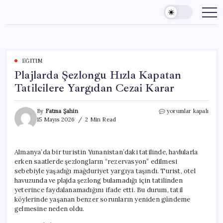
Skip
to
content
EĞITIM
Plajlarda Şezlongu Hızla Kapatan
Tatilcilere Yargıdan Cezai Karar
Plajlarda
By
Fatma Şahin
yorumlar kapalı
Şezlongu
15 Mayıs 2026
2 Min Read
Hızla
Kapatan
Tatilcilere
Almanya’da bir turistin Yunanistan’daki tatilinde, havlularla
Yargıdan
erken saatlerde şezlongların “rezervasyon” edilmesi
Cezai
Karar
sebebiyle yaşadığı mağduriyet yargıya taşındı. Turist, otel
için
havuzunda ve plajda şezlong bulamadığı için tatilinden
yeterince faydalanamadığını ifade etti. Bu durum, tatil
köylerinde yaşanan benzer sorunların yeniden gündeme
gelmesine neden oldu.