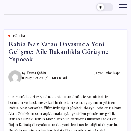
Skip
to
content
EĞITIM
Rabia Naz Vatan Davasında Yeni
Gelişme: Aile Bakanlıkla Görüşme
Yapacak
Rabia
By
Fatma Şahin
yorumlar kapalı
Naz
11 Mayıs 2026
1 Min Read
Vatan
Davasında
Yeni
Giresun’da sekiz yıl önce evlerinin önünde yaralı halde
Gelişme:
bulunan ve hastaneye kaldırıldıktan sonra yaşamını yitiren
Aile
Bakanlıkla
Rabia Naz Vatan’ın ölümüyle ilgili şüpheli dosya, Adalet Bakanı
Görüşme
Akın Gürlek’in son açıklamalarıyla yeniden gündeme geldi.
Yapacak
Bakan Gürlek, Rabia Naz Vatan ile birlikte Gülistan Doku ve
için
Rojin Kabaiş dosyalarının da yeniden incelendiğini duyurdu.
Bu gelişmenin ardından, Rabia Naz’ın ailesinin Adalet