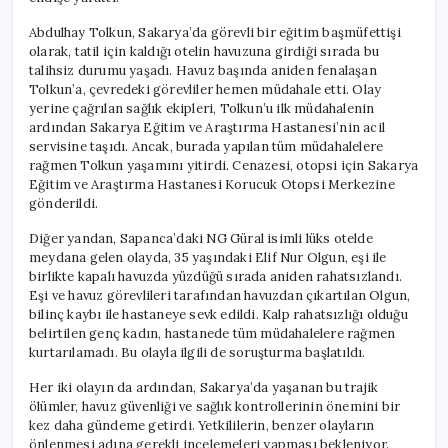
Abdulhay Tolkun, Sakarya’da görevli bir eğitim başmüfettişi
olarak, tatil için kaldığı otelin havuzuna girdiği sırada bu
talihsiz durumu yaşadı. Havuz başında aniden fenalaşan
Tolkun’a, çevredeki görevliler hemen müdahale etti. Olay
yerine çağrılan sağlık ekipleri, Tolkun’u ilk müdahalenin
ardından Sakarya Eğitim ve Araştırma Hastanesi’nin acil
servisine taşıdı. Ancak, burada yapılan tüm müdahalelere
rağmen Tolkun yaşamını yitirdi. Cenazesi, otopsi için Sakarya
Eğitim ve Araştırma Hastanesi Korucuk Otopsi Merkezine
gönderildi.
Diğer yandan, Sapanca’daki NG Güral isimli lüks otelde
meydana gelen olayda, 35 yaşındaki Elif Nur Olgun, eşi ile
birlikte kapalı havuzda yüzdüğü sırada aniden rahatsızlandı.
Eşi ve havuz görevlileri tarafından havuzdan çıkartılan Olgun,
bilinç kaybı ile hastaneye sevk edildi. Kalp rahatsızlığı olduğu
belirtilen genç kadın, hastanede tüm müdahalelere rağmen
kurtarılamadı. Bu olayla ilgili de soruşturma başlatıldı.
Her iki olayın da ardından, Sakarya’da yaşanan bu trajik
ölümler, havuz güvenliği ve sağlık kontrollerinin önemini bir
kez daha gündeme getirdi. Yetkililerin, benzer olayların
önlenmesi adına gerekli incelemeleri yapması bekleniyor.