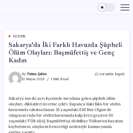
Skip
to
content
EĞITIM
Sakarya’da İki Farklı Havuzda Şüpheli
Ölüm Olayları: Başmüfettiş ve Genç
Kadın
Sakarya’da
By
Fatma Şahin
yorumlar kapalı
İki
12 Mayıs 2026
1 Min Read
Farklı
Havuzda
Şüpheli
Sakarya’nın iki ayrı ilçesinde meydana gelen şüpheli ölüm
Ölüm
olayları, dikkatleri üzerine çekti. Sapanca’daki lüks bir otelin
Olayları:
Başmüfettiş
havuzunda rahatsızlanan 35 yaşındaki Elif Nur Olgun ile
ve
Adapazarı’nda bir otelin havuzunda kalp krizi geçiren 50
Genç
yaşındaki TÜRASAŞ Başmüfettişi Abdulhay Tolkun’un hayatını
Kadın
kaybetmesi, olayların benzerliği nedeniyle kamuoyunda
için
endişe yarattı.