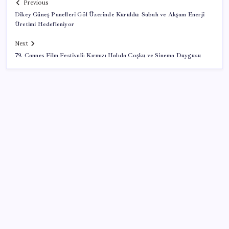
Previous
Dikey Güneş Panelleri Göl Üzerinde Kuruldu: Sabah ve Akşam Enerji
Üretimi Hedefleniyor
Next
79. Cannes Film Festivali: Kırmızı Halıda Coşku ve Sinema Duygusu
SON YAZILAR
‘Çerçeve Yasa’ya imza atmayan tek MHP’li vekilden
çarpıcı paylaşım
Dikenli incir hasadı başladı