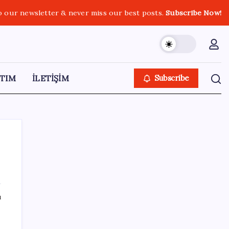
o our newsletter & never miss our best posts.
Subscribe Now!
TIM
İLETİŞİM
Subscribe
SON YAZILAR
ı
Bakan Kurum: Bu işler ahbap çavuş ilişkisiyle
yürümez