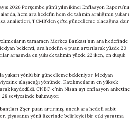
Olacak
yıs 2026 Perşembe günü yılın ikinci Enflasyon Raporu’nu
mı?
salarda, hem ara hedefin hem de tahmin aralığının yukarı
Gözler
asa analistleri, TCMB’den çifte güncelleme olacağına dair
Perşembe
Raporda
için
atılımcıların tamamen Merkez Bankası’nın ara hedefinde
 Medyan beklenti, ara hedefin 4 puan artırılarak yüzde 20
mcılar arasında en yüksek tahmin yüzde 22 iken, en düşük
da yukarı yönlü bir güncelleme bekleniyor. Medyan
eviyesine ulaşacağı yönünde. Katılımcıların en yüksek
larak kaydedildi. CNBC-e’nin Nisan ayı enflasyon anketine
e 28 seviyesinde bulunuyor.
antları 2’şer puan artırmış, ancak ara hedefi sabit
or, piyasanın yönü üzerinde belirleyici bir etki yaratma