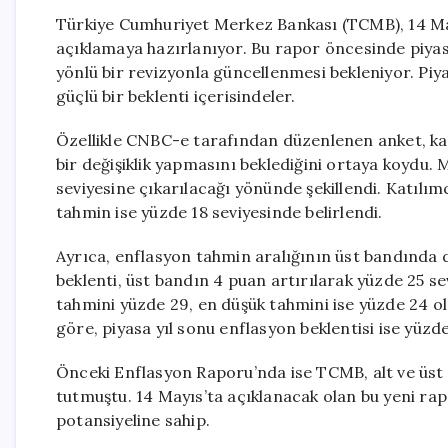
Türkiye Cumhuriyet Merkez Bankası (TCMB), 14 Ma
açıklamaya hazırlanıyor. Bu rapor öncesinde piya
yönlü bir revizyonla güncellenmesi bekleniyor. Piy
güçlü bir beklenti içerisindeler.
Özellikle CNBC-e tarafından düzenlenen anket, k
bir değişiklik yapmasını beklediğini ortaya koydu.
seviyesine çıkarılacağı yönünde şekillendi. Katılı
tahmin ise yüzde 18 seviyesinde belirlendi.
Ayrıca, enflasyon tahmin aralığının üst bandında 
beklenti, üst bandın 4 puan artırılarak yüzde 25 s
tahmini yüzde 29, en düşük tahmini ise yüzde 24 o
göre, piyasa yıl sonu enflasyon beklentisi ise yüzd
Önceki Enflasyon Raporu’nda ise TCMB, alt ve üst b
tutmuştu. 14 Mayıs’ta açıklanacak olan bu yeni rap
potansiyeline sahip.