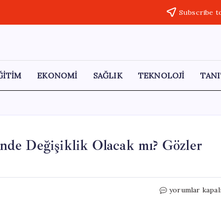
Subscribe t
ĞİTİM
EKONOMİ
SAĞLIK
TEKNOLOJİ
TANI
de Değişiklik Olacak mı? Gözler
TCMB’nin
yorumlar kapal
Enflasyon
Hedeflerinde
Değişiklik