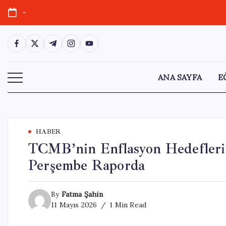
Skip
-
to
content
https://www.facebook.com/
https://twitter.com/
https://t.me/
https://www.instagram.com/
https://youtube.com/
ANA SAYFA
E
HABER
TCMB’nin Enflasyon Hedeflerin
Perşembe Raporda
By
Fatma Şahin
11 Mayıs 2026
1 Min Read