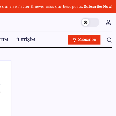
o our newsletter & never miss our best posts.
Subscribe Now!
TIM
İLETİŞİM
Subscribe
ı
SON YAZILAR
OpenAI’ın gizemli cihazı şekilleniyor: Hokey
diski kadar, fiyatı 400 dolar