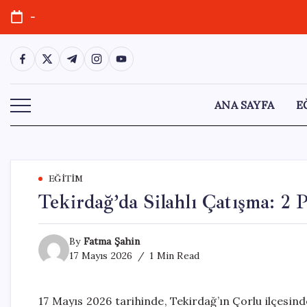
Skip
-
to
content
https://www.facebook.com/
https://twitter.com/
https://t.me/
https://www.instagram.com/
https://youtube.com/
ANA SAYFA
E
EĞITIM
Tekirdağ’da Silahlı Çatışma: 2 P
By
Fatma Şahin
17 Mayıs 2026
1 Min Read
17 Mayıs 2026 tarihinde, Tekirdağ’ın Çorlu ilçesin