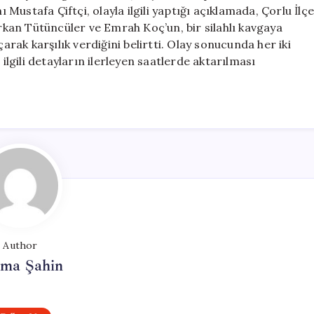
Hayatını
ı Mustafa Çiftçi, olayla ilgili yaptığı açıklamada, Çorlu İlçe
Kaybetti
kan Tütüncüler ve Emrah Koç’un, bir silahlı kavgaya
için
çarak karşılık verdiğini belirtti. Olay sonucunda her iki
 ilgili detayların ilerleyen saatlerde aktarılması
Author
tma Şahin