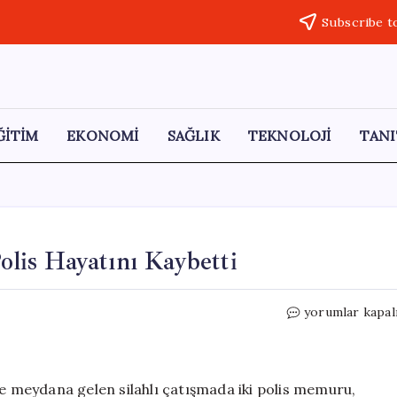
Subscribe t
ĞİTİM
EKONOMİ
SAĞLIK
TEKNOLOJİ
TANI
olis Hayatını Kaybetti
Tekirdağ’da
yorumlar kapal
Silahlı
Çatışma:
2
Polis
de meydana gelen silahlı çatışmada iki polis memuru,