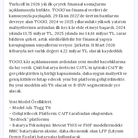
Turkcell’in 2026 yılı ilk çeyrek finansal sonuçlarını
açıklamasıyla birlikte, TOGG’un finansal verileri de
kamuoyuyla paylaşıldı. 29 Ekim 2022’de üretim bantlarını
devreye alan TOGG, 2024 ve 2025 yıllarındaki yüksek yatırım
maliyetlerinin ardından ilk kez kâr elde etmeyi başardı. 2024
yılında 13,75 milyar TL, 2025 yılında ise 14,61 milyar TL zarar
bildiren şirket, artık sürdürülebilir bir finansal yapıya
kavuştuğunun sinyallerini veriyor. Şirketin 31 Mart 2026
itibarıyla net varlık değeri 4,22 milyar TL olarak kaydedildi.
TOGG, kâr açıklamasının ardından yeni model hazırlıklarına
da hız verdi. Çinli batarya üreticisi CATL’in iştiraki CAIT ile
gerçekleştirilen iş birliği kapsamında, daha uygun maliyetli ve
geniş kitlelere hitap edecek yeni bir platform geliştirilmekte.
Bu yeni modelin adı T6 olacak ve B-SUV segmentinde yer
alacak.
Yeni Model Özellikleri:
– Model Adı: Togg T6
– Geliştirilecek Platform: CAIT tarafından oluşturulan
“Bedrock” platformu
– Batarya Teknolojisi: Mevcut T10X ve F10F modellerindeki
NMC bataryaların aksine, daha ekonomik olan LFP (Lityum
Demir Fosfat) bataryalar kullanılacak.