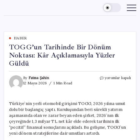
Skip
to
content
HABER
TOGG’un Tarihinde Bir Dönüm
Noktası: Kâr Açıklamasıyla Yüzler
Güldü
TOGG’un
By
Fatma Şahin
yorumlar kapalı
Tarihinde
12 Mayıs 2026
1 Min Read
Bir
Dönüm
Noktası:
Türkiye’nin yerli otomobil girişimi TOGG, 2026 yılına umut
Kâr
dolu bir başlangıç yaptı. Kuruluşundan beri sürekli yatırım
Açıklamasıyla
Yüzler
aşamasında olan ve zarar beyan eden şirket, 2026’nın ilk
Güldü
çeyreğinde 1,3 milyar TL net kâr elde ederek tarihinin ilk
için
“pozitif” finansal sonuçlarını açıkladı. Bu gelişme, TOGG’un
yeni dönem stratejilerine dair umutları artırdı.