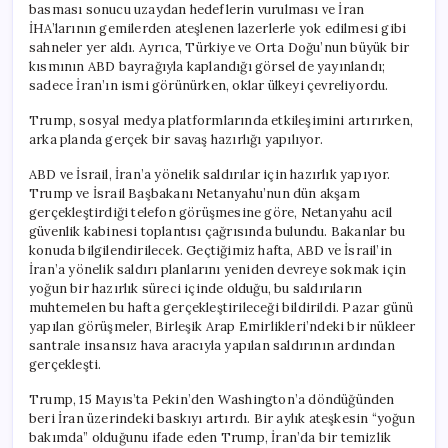
basması sonucu uzaydan hedeflerin vurulması ve İran
İHA’larının gemilerden ateşlenen lazerlerle yok edilmesi gibi
sahneler yer aldı. Ayrıca, Türkiye ve Orta Doğu’nun büyük bir
kısmının ABD bayrağıyla kaplandığı görsel de yayınlandı;
sadece İran’ın ismi görünürken, oklar ülkeyi çevreliyordu.
Trump, sosyal medya platformlarında etkileşimini artırırken,
arka planda gerçek bir savaş hazırlığı yapılıyor.
ABD ve İsrail, İran’a yönelik saldırılar için hazırlık yapıyor.
Trump ve İsrail Başbakanı Netanyahu’nun dün akşam
gerçekleştirdiği telefon görüşmesine göre, Netanyahu acil
güvenlik kabinesi toplantısı çağrısında bulundu. Bakanlar bu
konuda bilgilendirilecek. Geçtiğimiz hafta, ABD ve İsrail’in
İran’a yönelik saldırı planlarını yeniden devreye sokmak için
yoğun bir hazırlık süreci içinde olduğu, bu saldırıların
muhtemelen bu hafta gerçekleştirileceği bildirildi. Pazar günü
yapılan görüşmeler, Birleşik Arap Emirlikleri’ndeki bir nükleer
santrale insansız hava aracıyla yapılan saldırının ardından
gerçekleşti.
Trump, 15 Mayıs’ta Pekin’den Washington’a döndüğünden
beri İran üzerindeki baskıyı artırdı. Bir aylık ateşkesin “yoğun
bakımda” olduğunu ifade eden Trump, İran’da bir temizlik