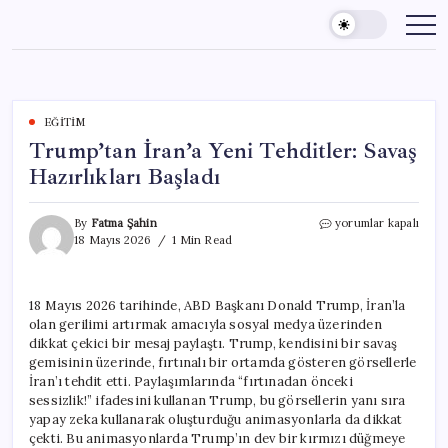
Skip
to
content
EĞITIM
Trump’tan İran’a Yeni Tehditler: Savaş
Hazırlıkları Başladı
Trump’tan
By
Fatma Şahin
yorumlar kapalı
İran’a
18 Mayıs 2026
1 Min Read
Yeni
Tehditler:
Savaş
18 Mayıs 2026 tarihinde, ABD Başkanı Donald Trump, İran’la
Hazırlıkları
olan gerilimi artırmak amacıyla sosyal medya üzerinden
Başladı
için
dikkat çekici bir mesaj paylaştı. Trump, kendisini bir savaş
gemisinin üzerinde, fırtınalı bir ortamda gösteren görsellerle
İran’ı tehdit etti. Paylaşımlarında “fırtınadan önceki
sessizlik!” ifadesini kullanan Trump, bu görsellerin yanı sıra
yapay zeka kullanarak oluşturduğu animasyonlarla da dikkat
çekti. Bu animasyonlarda Trump’ın dev bir kırmızı düğmeye