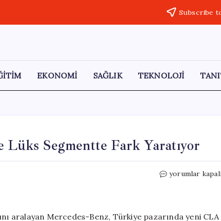
Subscribe t
ĞİTİM
EKONOMİ
SAĞLIK
TEKNOLOJİ
TANI
de Lüks Segmentte Fark Yaratıyor
Yeni
yorumlar kapal
Elektrikli
CLA,
Türkiye’de
Lüks
arını aralayan Mercedes-Benz, Türkiye pazarında yeni CLA