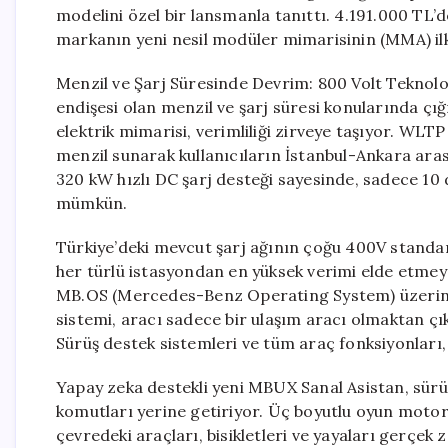
modelini özel bir lansmanla tanıttı. 4.191.000 TL’
markanın yeni nesil modüler mimarisinin (MMA) ilk 
Menzil ve Şarj Süresinde Devrim: 800 Volt Teknoloji
endişesi olan menzil ve şarj süresi konularında çı
elektrik mimarisi, verimliliği zirveye taşıyor. WLTP
menzil sunarak kullanıcıların İstanbul-Ankara ara
320 kW hızlı DC şarj desteği sayesinde, sadece 10 
mümkün.
Türkiye’deki mevcut şarj ağının çoğu 400V stand
her türlü istasyondan en yüksek verimi elde etmey
MB.OS (Mercedes-Benz Operating System) üzerinde ç
sistemi, aracı sadece bir ulaşım aracı olmaktan çık
Sürüş destek sistemleri ve tüm araç fonksiyonları, t
Yapay zeka destekli yeni MBUX Sanal Asistan, sürüc
komutları yerine getiriyor. Üç boyutlu oyun moto
çevredeki araçları, bisikletleri ve yayaları gerçe