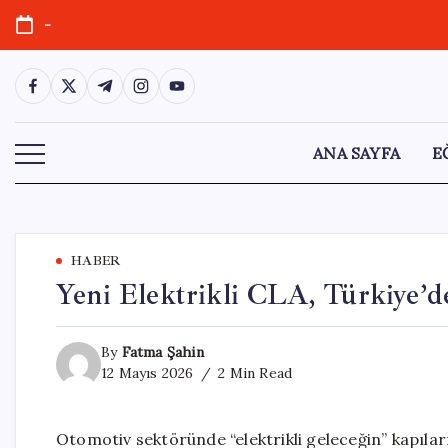
Skip
-
to
content
https://www.facebook.com/
https://twitter.com/
https://t.me/
https://www.instagram.com/
https://youtube.com/
ANA SAYFA
E
HABER
Yeni Elektrikli CLA, Türkiye’
By
Fatma Şahin
12 Mayıs 2026
2 Min Read
Otomotiv sektöründe “elektrikli geleceğin” kapıl