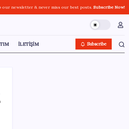
o our newsletter & never miss our best posts.
Subscribe Now!
TIM
İLETİŞİM
Subscribe
ı
SON YAZILAR
Bakan Kurum: Bu işler ahbap çavuş ilişkisiyle
yürümez