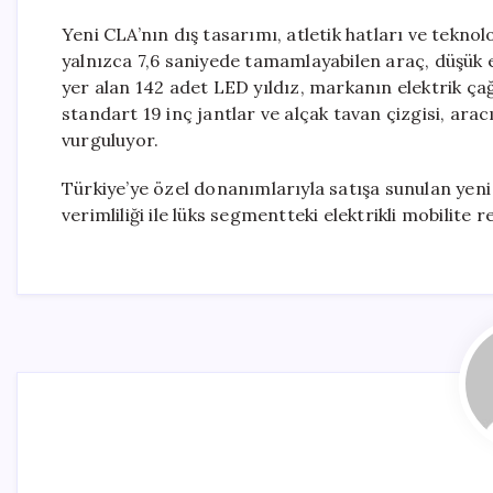
Yeni CLA’nın dış tasarımı, atletik hatları ve teknol
yalnızca 7,6 saniyede tamamlayabilen araç, düşük e
yer alan 142 adet LED yıldız, markanın elektrik ça
standart 19 inç jantlar ve alçak tavan çizgisi, arac
vurguluyor.
Türkiye’ye özel donanımlarıyla satışa sunulan yen
verimliliği ile lüks segmentteki elektrikli mobilite 