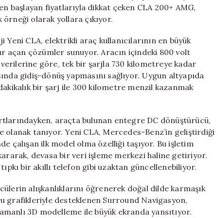
Segmentte
den başlayan fiyatlarıyla dikkat çeken CLA 200+ AMG,
Fark
örneği olarak yollara çıkıyor.
Yaratıyor
için
 Yeni CLA, elektrikli araç kullanıcılarının en büyük
ğır açan çözümler sunuyor. Aracın içindeki 800 volt
 verilerine göre, tek bir şarjla 730 kilometreye kadar
sında gidiş-dönüş yapmasını sağlıyor. Uygun altyapıda
dakikalık bir şarj ile 300 kilometre menzil kazanmak
artlarındayken, araçta bulunan entegre DC dönüştürücü,
e olanak tanıyor. Yeni CLA, Mercedes-Benz’in geliştirdiği
alışan ilk model olma özelliği taşıyor. Bu işletim
ararak, devasa bir veri işleme merkezi haline getiriyor.
ıpkı bir akıllı telefon gibi uzaktan güncellenebiliyor.
ülerin alışkanlıklarını öğrenerek doğal dilde karmaşık
ru grafikleriyle desteklenen Surround Navigasyon,
k zamanlı 3D modelleme ile büyük ekranda yansıtıyor.