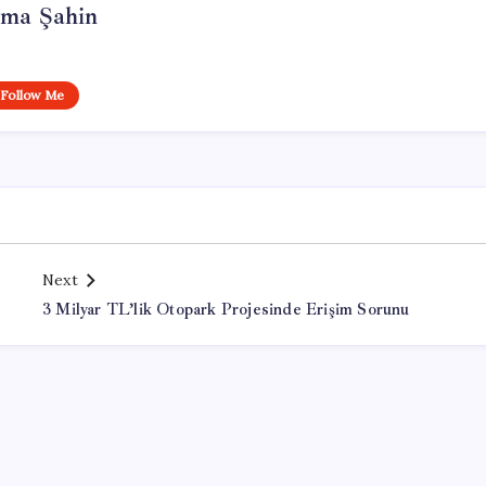
tma Şahin
Follow Me
Next
3 Milyar TL’lik Otopark Projesinde Erişim Sorunu