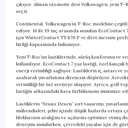
çıkıyor. Alman otomotiv devi Volkswagen, yeni T-Ro
seçti.
Continental, Volkswagen’in T-Roc modeline çeşitli
ediyor. 16 ile 19 inç arasında sunulan EcoContact 7 S
için WinterContact TS 870 P ve dört mevsim perf
birliği kapsamında bulunuyor.
Yeni T-Roc’un lastiklerinde, sürüş konforunu ve veri
kullanılıyor. EcoContact 7 yaz lastiği, özel kauçuk 
enerji verimliliği sağlıyor. Lastiklerin iç astarı v
azaltarak yuvarlanma direncini düşürüyor. Aerodin
verimliliği bir üst seviyeye ulaşıyor. Ayrıca, golf 
lastiğin arkasındaki hava türbülansını minimize ed
Lastiklerin “Sessiz Desen” sırt tasarımı, yuvarla
mühendisleri, şehir içinde düşük hızlarda ortaya çı
bloklarının aralığını ve açılarını optimize etmiş d
deneyim sunulurken, çevredeki yayalar için de gürü