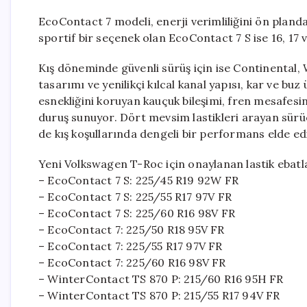
EcoContact 7 modeli, enerji verimliliğini ön planda
sportif bir seçenek olan EcoContact 7 S ise 16, 17 
Kış döneminde güvenli sürüş için ise Continental, 
tasarımı ve yenilikçi kılcal kanal yapısı, kar ve buz
esnekliğini koruyan kauçuk bileşimi, fren mesafesini
duruş sunuyor. Dört mevsim lastikleri arayan sürü
de kış koşullarında dengeli bir performans elde ed
Yeni Volkswagen T-Roc için onaylanan lastik ebatla
– EcoContact 7 S: 225/45 R19 92W FR
– EcoContact 7 S: 225/55 R17 97V FR
– EcoContact 7 S: 225/60 R16 98V FR
– EcoContact 7: 225/50 R18 95V FR
– EcoContact 7: 225/55 R17 97V FR
– EcoContact 7: 225/60 R16 98V FR
– WinterContact TS 870 P: 215/60 R16 95H FR
– WinterContact TS 870 P: 215/55 R17 94V FR