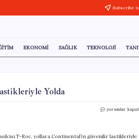
Subscribe t
ĞİTİM
EKONOMİ
SAĞLIK
TEKNOLOJİ
TANI
stikleriyle Yolda
Yeni
yorumlar kapal
VW
T-
Roc,
Continental
cisi T-Roc, yollara Continental’in güvenilir lastikleriyle