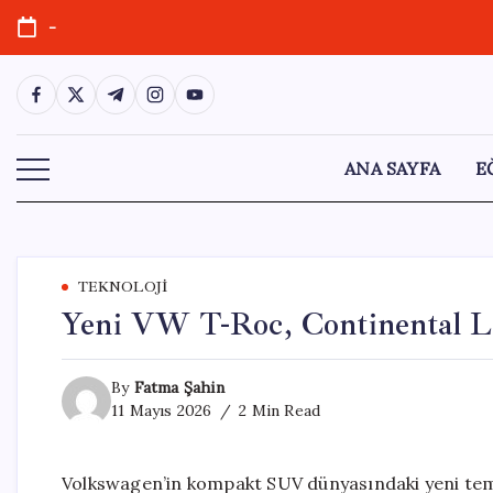
Skip
-
to
content
https://www.facebook.com/
https://twitter.com/
https://t.me/
https://www.instagram.com/
https://youtube.com/
ANA SAYFA
E
TEKNOLOJI
Yeni VW T-Roc, Continental La
By
Fatma Şahin
11 Mayıs 2026
2 Min Read
Volkswagen’in kompakt SUV dünyasındaki yeni temsil