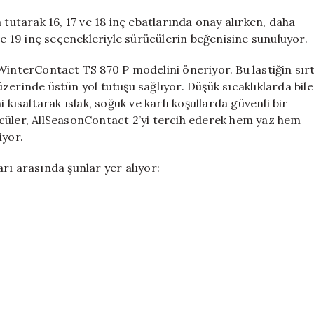
 tutarak 16, 17 ve 18 inç ebatlarında onay alırken, daha
ve 19 inç seçenekleriyle sürücülerin beğenisine sunuluyor.
WinterContact TS 870 P modelini öneriyor. Bu lastiğin sır
 üzerinde üstün yol tutuşu sağlıyor. Düşük sıcaklıklarda bile
 kısaltarak ıslak, soğuk ve karlı koşullarda güvenli bir
cüler, AllSeasonContact 2’yi tercih ederek hem yaz hem
iyor.
rı arasında şunlar yer alıyor: