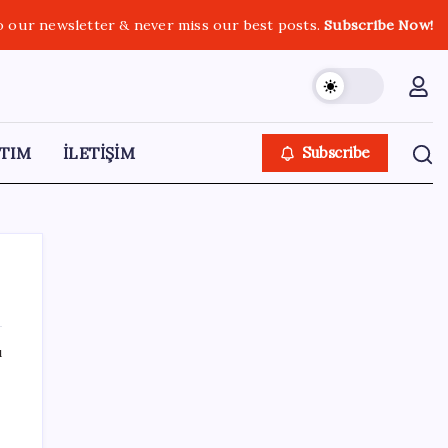
o our newsletter & never miss our best posts.
Subscribe Now!
TIM
İLETİŞİM
Subscribe
ı
SON YAZILAR
‘Çerçeve Yasa’ya imza atmayan tek MHP’li
vekilden çarpıcı paylaşım