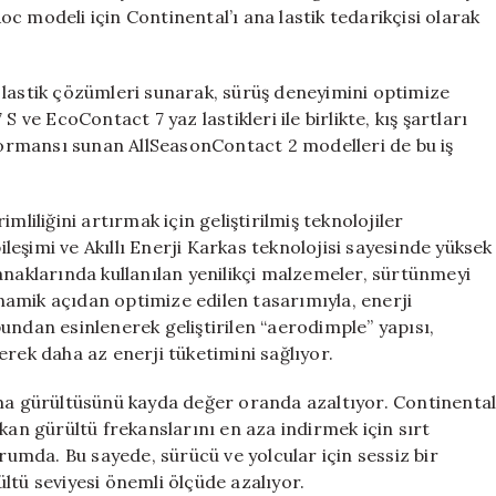
Lastikleriyle
c modeli için Continental’ı ana lastik tedarikçisi olarak
Yolda
için
 lastik çözümleri sunarak, sürüş deneyimini optimize
 ve EcoContact 7 yaz lastikleri ile birlikte, kış şartları
ormansı sunan AllSeasonContact 2 modelleri de bu iş
mliliğini artırmak için geliştirilmiş teknolojiler
bileşimi ve Akıllı Enerji Karkas teknolojisi sayesinde yüksek
e yanaklarında kullanılan yenilikçi malzemeler, sürtünmeyi
amik açıdan optimize edilen tasarımıyla, enerji
topundan esinlenerek geliştirilen “aerodimple” yapısı,
erek daha az enerji tüketimini sağlıyor.
nma gürültüsünü kayda değer oranda azaltıyor. Continenta
kan gürültü frekanslarını en aza indirmek için sırt
urumda. Bu sayede, sürücü ve yolcular için sessiz bir
ltü seviyesi önemli ölçüde azalıyor.