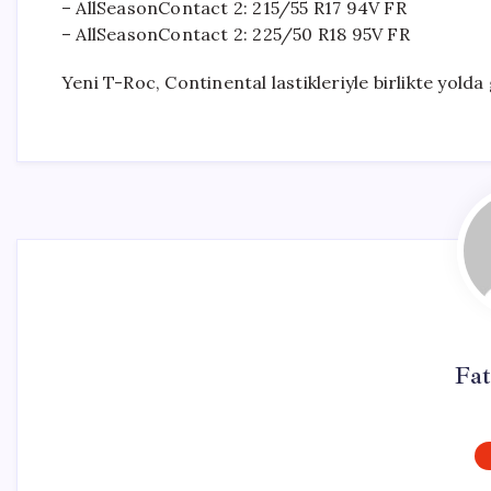
– AllSeasonContact 2: 215/55 R17 94V FR
– AllSeasonContact 2: 225/50 R18 95V FR
Yeni T-Roc, Continental lastikleriyle birlikte yold
Fa