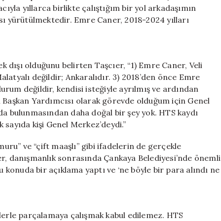
la yıllarca birlikte çalıştığım bir yol arkadaşımın
sı yürütülmektedir. Emre Caner, 2018-2024 yılları
 dışı olduğunu belirten Taşcıer, “1) Emre Caner, Veli
 Malatyalı değildir; Ankaralıdır. 3) 2018’den önce Emre
 durum değildir, kendisi isteğiyle ayrılmış ve ardından
el Başkan Yardımcısı olarak görevde olduğum için Genel
a bulunmasından daha doğal bir şey yok. HTS kaydı
 sayıda kişi Genel Merkez’deydi.”
u” ve “çift maaşlı” gibi ifadelerin de gerçekle
er, danışmanlık sonrasında Çankaya Belediyesi’nde önemli
bu konuda bir açıklama yaptı ve ‘ne böyle bir para alındı ne
fadelerle parçalamaya çalışmak kabul edilemez. HTS