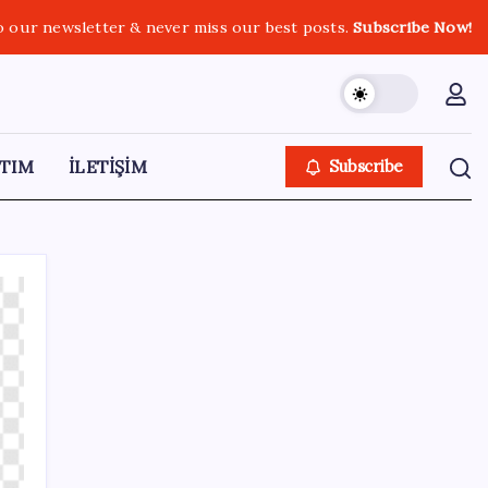
o our newsletter & never miss our best posts.
Subscribe Now!
TIM
İLETİŞİM
Subscribe
SON YAZILAR
Dikenli incir hasadı başladı