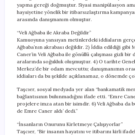
yapma gereği doğmuştur. Siyasi manipülasyon amacıy
haysiyetine yönelik bir itibarsızlaştırma kampanya
arasında danışmanım olmuştur.
“Veli Ağbaba ile Akraba Değildir”
Kamuoyuna yansıyan metinlerdeki iddiaların gerçek
Ağbaba’nın akrabası değildir. 2) İddia edildiği gibi
Caner’in Veli Ağbaba ile gönüllü çalışması gizli bir
aralarında soğukluk oluşmuştur. 4) O tarihte Gen
Merkez’de bir odam mevcuttu; danışmanımın orad
iddiaları da bu şekilde açıklanamaz, o dönemde çok
Taşcıer, sosyal medyada yer alan “bankamatik memur
bağlantısının bulunmadığını ifade etti. “Emre Can
projelere imza atan bir isimdir. 6) Veli Ağbaba da 
de Emre Caner aldı’ dedi.”
“İnsanların Onurunu Kirletmeye Çalışıyorlar”
Taşcıer, “Bir insanın hayatını ve itibarını kirli i