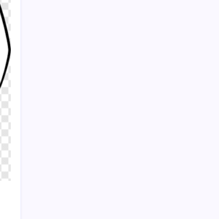
38 yıldır satmamasının bir sebebi vardı…
Buffett’ın ‘favori hissesi’ zirveye çıktı
Sayaç
Kategoriler
Eğitim
Ekonomi
Haber
Sağlık
Teknoloji