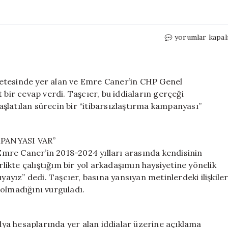
CHP’li
yorumlar kapal
Gamze
Taşcıer,
Emre
Caner
etesinde yer alan ve Emre Caner’in CHP Genel
Hakkındaki
 bir cevap verdi. Taşcıer, bu iddiaların gerçeği
İddiaları
şlatılan sürecin bir “itibarsızlaştırma kampanyası”
Şiddetle
Reddetti:
“Suçlamalar
PANYASI VAR”
Asılsız”
mre Caner’in 2018-2024 yılları arasında kendisinin
için
rlikte çalıştığım bir yol arkadaşımın haysiyetine yönelik
yayız” dedi. Taşcıer, basına yansıyan metinlerdeki ilişkile
i olmadığını vurguladı.
ya hesaplarında yer alan iddialar üzerine açıklama