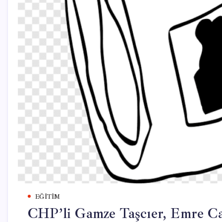
EĞITIM
CHP’li Gamze Taşcıer, Emre Ca