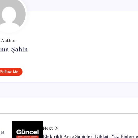
Author
tma Şahin
Follow Me
Next
ki
Elektrikli Araç Sahipleri Dikkat: Yüz Binlerc