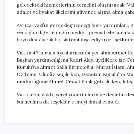
gelecekteki hizmetlerinin temelini oluşturacak ‘Vakı
adalet ve liyakat ilkelerini güvence altına alma çab
Ayrıca, vakfın gerçekleştireceği burs yardımları, gıd
verdiğini diğer elin görmediği” prensibiyle sunulaca
boyu dua alacak bir sistemi inşa ediyoruz” şeklinde
Vakfın 47 kurucu üyesi arasında yer alan Ahmet Sali
Başkan yardımcılığına Kadri Alay, üyeliklere ise C
Kurulu’na Ahmet Salih Birincioğlu, Murat İslam, A
Özdemir Uludüz seçilirken, Denetim Kurulu’na Mus
müdürlüğüne Ahmet Cemal Pank getirilirken, İstişa
Vakfıkebir Vakfı, yerel yönetimlerin ve devletin de
kuruculara da teşekkür etmeyi ihmal etmedi.