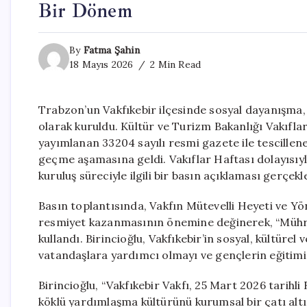
Bir Dönem
By
Fatma Şahin
18 Mayıs 2026
2 Min Read
Trabzon’un Vakfıkebir ilçesinde sosyal dayanışma,
olarak kuruldu. Kültür ve Turizm Bakanlığı Vakıfl
yayımlanan 33204 sayılı resmi gazete ile tescillen
geçme aşamasına geldi. Vakıflar Haftası dolayısıyl
kuruluş süreciyle ilgili bir basın açıklaması gerçekle
Basın toplantısında, Vakfın Mütevelli Heyeti ve Yö
resmiyet kazanmasının önemine değinerek, “Mührü
kullandı. Birincioğlu, Vakfıkebir’in sosyal, kültüre
vatandaşlara yardımcı olmayı ve gençlerin eğitimi
Birincioğlu, “Vakfıkebir Vakfı, 25 Mart 2026 tarihli 
köklü yardımlaşma kültürünü kurumsal bir çatı altı