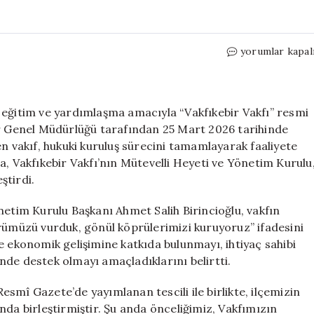
Vakfıkebir
yorumlar kapal
Vakfı
Resmen
Kuruldu:
Sosyal
 eğitim ve yardımlaşma amacıyla “Vakfıkebir Vakfı” resmi
ve
ar Genel Müdürlüğü tarafından 25 Mart 2026 tarihinde
Eğitim
en vakıf, hukuki kuruluş sürecini tamamlayarak faaliyete
Alanında
a, Vakfıkebir Vakfı’nın Mütevelli Heyeti ve Yönetim Kurulu
Yeni
ştirdi.
Bir
Dönem
netim Kurulu Başkanı Ahmet Salih Birincioğlu, vakfın
için
müzü vurduk, gönül köprülerimizi kuruyoruz” ifadesini
l ve ekonomik gelişimine katkıda bulunmayı, ihtiyaç sahibi
nde destek olmayı amaçladıklarını belirtti.
Resmî Gazete’de yayımlanan tescili ile birlikte, ilçemizin
nda birleştirmiştir. Şu anda önceliğimiz, Vakfımızın