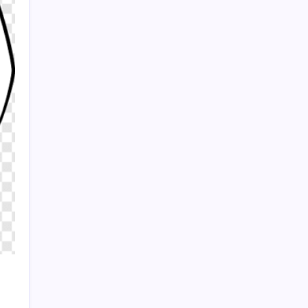
38 yıldır satmamasının bir sebebi vardı…
Buffett’ın ‘favori hissesi’ zirveye çıktı
Sayaç
Kategoriler
Eğitim
Ekonomi
Haber
Sağlık
Teknoloji