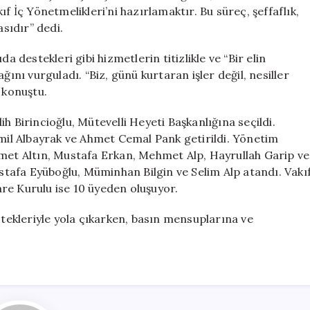
f İç Yönetmelikleri’ni hazırlamaktır. Bu süreç, şeffaflık,
asıdır” dedi.
a destekleri gibi hizmetlerin titizlikle ve “Bir elin
ğını vurguladı. “Biz, günü kurtaran işler değil, nesiller
 konuştu.
h Birincioğlu, Mütevelli Heyeti Başkanlığına seçildi.
emil Albayrak ve Ahmet Cemal Pank getirildi. Yönetim
hmet Altın, Mustafa Erkan, Mehmet Alp, Hayrullah Garip ve
tafa Eyüboğlu, Müminhan Bilgin ve Selim Alp atandı. Vakı
re Kurulu ise 10 üyeden oluşuyor.
stekleriyle yola çıkarken, basın mensuplarına ve