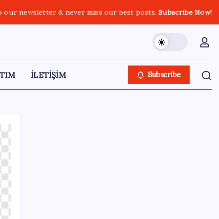
o our newsletter & never miss our best posts.
Subscribe Now!
TIM
İLETİŞİM
Subscribe
SON YAZILAR
Dikenli incir hasadı başladı