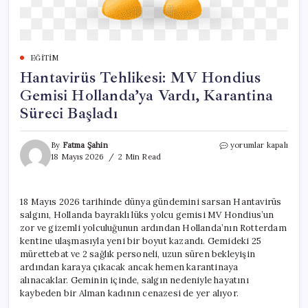
EĞITIM
Hantavirüs Tehlikesi: MV Hondius
Gemisi Hollanda’ya Vardı, Karantina
Süreci Başladı
Hantavirüs
By
Fatma Şahin
yorumlar kapalı
Tehlikesi:
18 Mayıs 2026
2 Min Read
MV
Hondius
Gemisi
18 Mayıs 2026 tarihinde dünya gündemini sarsan Hantavirüs
Hollanda’ya
salgını, Hollanda bayraklı lüks yolcu gemisi MV Hondius’un
Vardı,
Karantina
zor ve gizemli yolculuğunun ardından Hollanda’nın Rotterdam
Süreci
kentine ulaşmasıyla yeni bir boyut kazandı. Gemideki 25
Başladı
mürettebat ve 2 sağlık personeli, uzun süren bekleyişin
için
ardından karaya çıkacak ancak hemen karantinaya
alınacaklar. Geminin içinde, salgın nedeniyle hayatını
kaybeden bir Alman kadının cenazesi de yer alıyor.