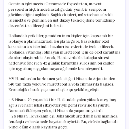
Geminin işletmecisi Oceanwide Expedition, mevcut
personelin hiçbirinde hastalığa dair yeni bir semptom
görülmediğini açıkladı. Sağlık ekipleri, mürettebatı sürekli
izlemekte ve geminin en üst düzey teknolojilerle temizlenip
dezenfekte edileceğini belirtti.
Hollandalı yetkililer, gemiden inen kişiler için kapsamlı bir
izolasyon planı hazırladı. Bu plana göre, bazı kişiler özel
karantina tesislerinde, bazıları ise evlerinde izole edilecek.
Hollanda vatandaşı olmayan mürettebat için de özel karantina
alanları oluşturuldu. Ancak, Hantavirüs’ün kuluçka süresi
nedeniyle önerilen 42 günlük karantina süresinin bu kişiler
için uygulanıp uygulanmayacağı henüz kesinleşmedi.
MV Hondius’un korkutucu yolculuğu 1 Nisan’da Arjantin’den
140’tan fazla yolcu ve mürettebatla yola çıkmasıyla başladı.
Kronolojik olarak yaşanan olaylar şu şekilde gelişti:
– 6 Nisan: 70 yaşındaki bir Hollandalı yolcu yüksek ateş, baş
ağrısı ve hafif ishal şikayetleriyle gemi revirine başvurdu.
Durumu kötüleşen yolcu, 11 Nisan’da yaşamını yitirdi.
– 26 Nisan: İlk vakanın eşi, Johannesburg’daki havalimanında
fenalaştı ve hastanede hayatını kaybetti. Bu, virüsle bağlantılı
ikinci ölüm olarak kayıtlara geçti.