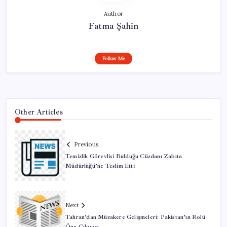
Author
Fatma Şahin
Follow Me
Other Articles
Previous
Temizlik Görevlisi Bulduğu Cüzdanı Zabıta
Müdürlüğü’ne Teslim Etti
Next
Tahran’dan Müzakere Gelişmeleri: Pakistan’ın Rolü
Öne Çıkıyor