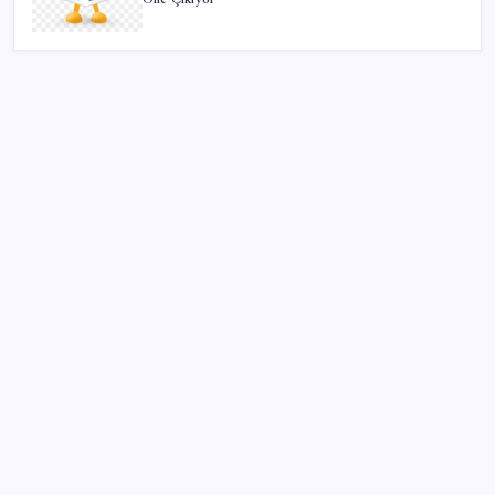
SON YAZILAR
Bakan Kurum: Bu işler ahbap çavuş ilişkisiyle
yürümez
CHP Mut ve Silifke İlçe Başkanlıklarında toplu istifa:
YENİ Parti’ye katılma kararı aldılar
OpenAI’ın gizemli cihazı şekilleniyor: Hokey diski
kadar, fiyatı 400 dolar
Çin’in altın alımında üç yılın rekoru