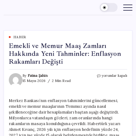
Skip
to
content
HABER
Emekli ve Memur Maaş Zamları
Hakkında Yeni Tahminler: Enflasyon
Rakamları Değişti
Emekli
By
Fatma Şahin
yorumlar kapalı
ve
15 Mayıs 2026
2 Min Read
Memur
Maaş
Zamları
Merkez Bankası’nın enflasyon tahminlerini güncellemesi,
Hakkında
emekli ve memur maaşlarının Temmuz ayında nasıl
Yeni
Tahminler:
şekilleneceğine dair hesaplamaları baştan aşağı değiştirdi.
Enflasyon
Milyonlarca vatandaşın gözleri, zam oranlarında hangi
Rakamları
rakamların masaya konulduğuna çevrildi. Habertürk yazarı
Değişti
Ahmet Kıvanç, 2026 yılı için enflasyon hedefinin yüzde 24,
için
2027 için ise yüzde 15 olarak belirlenmesiyle birlikte, maaş