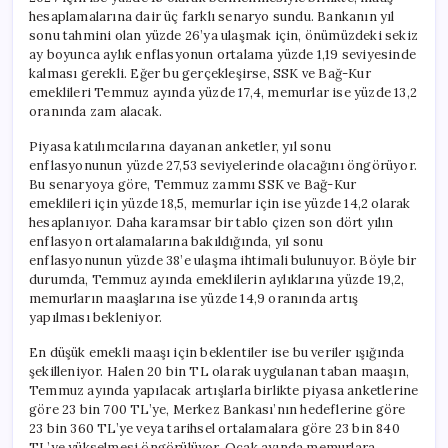
hesaplamalarına dair üç farklı senaryo sundu. Bankanın yıl
sonu tahmini olan yüzde 26’ya ulaşmak için, önümüzdeki sekiz
ay boyunca aylık enflasyonun ortalama yüzde 1,19 seviyesinde
kalması gerekli. Eğer bu gerçekleşirse, SSK ve Bağ-Kur
emeklileri Temmuz ayında yüzde 17,4, memurlar ise yüzde 13,2
oranında zam alacak.
Piyasa katılımcılarına dayanan anketler, yıl sonu
enflasyonunun yüzde 27,53 seviyelerinde olacağını öngörüyor.
Bu senaryoya göre, Temmuz zammı SSK ve Bağ-Kur
emeklileri için yüzde 18,5, memurlar için ise yüzde 14,2 olarak
hesaplanıyor. Daha karamsar bir tablo çizen son dört yılın
enflasyon ortalamalarına bakıldığında, yıl sonu
enflasyonunun yüzde 38’e ulaşma ihtimali bulunuyor. Böyle bir
durumda, Temmuz ayında emeklilerin aylıklarına yüzde 19,2,
memurların maaşlarına ise yüzde 14,9 oranında artış
yapılması bekleniyor.
En düşük emekli maaşı için beklentiler ise bu veriler ışığında
şekilleniyor. Halen 20 bin TL olarak uygulanan taban maaşın,
Temmuz ayında yapılacak artışlarla birlikte piyasa anketlerine
göre 23 bin 700 TL’ye, Merkez Bankası’nın hedeflerine göre
23 bin 360 TL’ye veya tarihsel ortalamalara göre 23 bin 840
TL’ye yükselmesi öngörülüyor. Ocak ayında memurlara