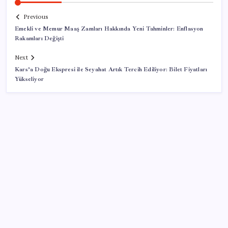
Previous
Emekli ve Memur Maaş Zamları Hakkında Yeni Tahminler: Enflasyon
Rakamları Değişti
Next
Kars’a Doğu Ekspresi ile Seyahat Artık Tercih Ediliyor: Bilet Fiyatları
Yükseliyor
SON YAZILAR
Ekran Kartı Fiyatlarına Zam Yolda: Yüzde 40’a Varan
Fiyat Artışı