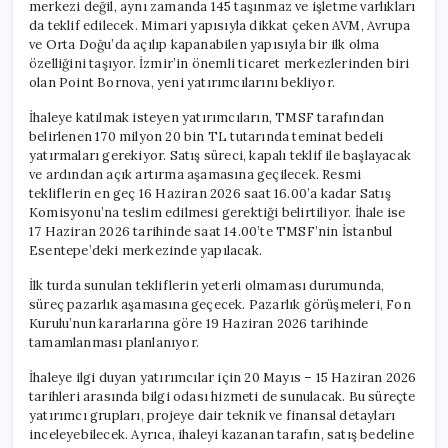
merkezi değil, aynı zamanda 145 taşınmaz ve işletme varlıkları
da teklif edilecek. Mimari yapısıyla dikkat çeken AVM, Avrupa
ve Orta Doğu’da açılıp kapanabilen yapısıyla bir ilk olma
özelliğini taşıyor. İzmir’in önemli ticaret merkezlerinden biri
olan Point Bornova, yeni yatırımcılarını bekliyor.
İhaleye katılmak isteyen yatırımcıların, TMSF tarafından
belirlenen 170 milyon 20 bin TL tutarında teminat bedeli
yatırmaları gerekiyor. Satış süreci, kapalı teklif ile başlayacak
ve ardından açık artırma aşamasına geçilecek. Resmi
tekliflerin en geç 16 Haziran 2026 saat 16.00’a kadar Satış
Komisyonu’na teslim edilmesi gerektiği belirtiliyor. İhale ise
17 Haziran 2026 tarihinde saat 14.00’te TMSF’nin İstanbul
Esentepe’deki merkezinde yapılacak.
İlk turda sunulan tekliflerin yeterli olmaması durumunda,
süreç pazarlık aşamasına geçecek. Pazarlık görüşmeleri, Fon
Kurulu’nun kararlarına göre 19 Haziran 2026 tarihinde
tamamlanması planlanıyor.
İhaleye ilgi duyan yatırımcılar için 20 Mayıs – 15 Haziran 2026
tarihleri arasında bilgi odası hizmeti de sunulacak. Bu süreçte
yatırımcı grupları, projeye dair teknik ve finansal detayları
inceleyebilecek. Ayrıca, ihaleyi kazanan tarafın, satış bedeline