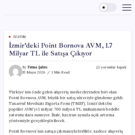
Skip
to
content
EĞITIM
İzmir’deki Point Bornova AVM, 1.7
Milyar TL ile Satışa Çıkıyor
İzmir’deki
By
Fatma Şahin
yorumlar kapalı
Point
15 Mayıs 2026
1 Min Read
Bornova
AVM,
1.7
Türkiye’nin önde gelen alışveriş merkezlerinden biri olan
Milyar
Point Bornova AVM, büyük bir satış süreciyle gündeme geldi.
TL
ile
Tasarruf Mevduatı Sigorta Fonu (TMSF), İzmir’deki bu
Satışa
popüler AVM’yi 1 milyar 700 milyon TL muhammen bedelle
Çıkıyor
yatırımcılara sunuyor. İhale, haziran ayında açık artırma
için
yöntemiyle gerçekleştirilecek.
Point Bornova’nın satışa çıkmasıyla birlikte, sadece alışveriş