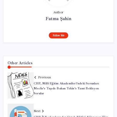
Author
Fatma Şahin
Follow Me
Other Articles
Previous
CHP, Milli Eğitim Akademileri’ndeki Sorunları
Meclis’e Taşıdı: Bakan Tekin’e Yanıt Bekleyen
Sorular
Next