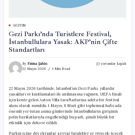
EĞITIM
Gezi Parkı’nda Turistlere Festival,
İstanbullulara Yasak: AKP’nin Çifte
Standartları
Gezi
By
Fatma Şahin
yorumlar kapalı
Parkı’nda
22 Mayıs 2026
1 Min Read
Turistlere
Festival,
İstanbullulara
22 Mayıs 2026 tarihinde, İstanbul’un Gezi Parkı, yıllardır
Yasak:
yasakları ve kısıtlamaları ile anılmasına rağmen, UEFA finali
AKP’nin
Çifte
için kente gelen Aston Villa taraftarlarına adeta bir festival
Standartları
alanı olarak sunuldu. 1 Mayıs, 8 Mart gibi toplumsal hafızada
için
önemli yer tutan anma günlerinde İstanbulluların girişinin
polis barikatlarıyla engellendiği bu park, şimdi büyük bir
etkinlik için dekore edildi.
Parkın içine dev ekranlar, seyyar tuvaletler ve yiyecek-içecek