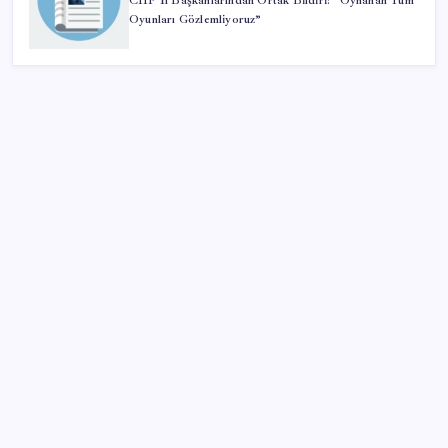
CHP İl Başkanlarından Ortak Bildiri: “Oynanan Tüm
Oyunları Gözlemliyoruz”
SON YAZILAR
Resmi Gazete’de bugün (10 Ağustos 2026 Resmi
Gazete kararları)
İngiltere’de alaturka tuvalet tartışması
Ekran Kartı Fiyatlarına Zam Yolda: Yüzde 40’a Varan
Fiyat Artışı
Bakan Kurum: Bu işler ahbap çavuş ilişkisiyle