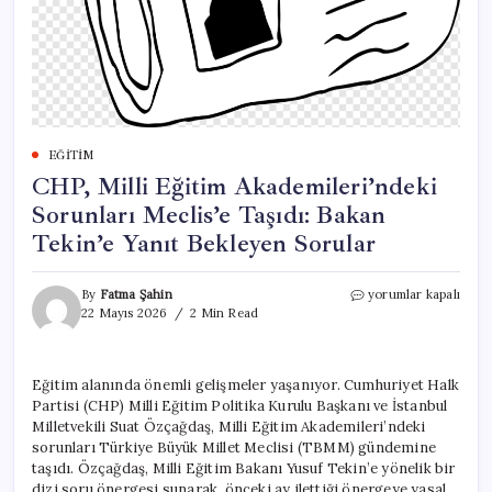
EĞITIM
CHP, Milli Eğitim Akademileri’ndeki
Sorunları Meclis’e Taşıdı: Bakan
Tekin’e Yanıt Bekleyen Sorular
CHP,
By
Fatma Şahin
yorumlar kapalı
Milli
22 Mayıs 2026
2 Min Read
Eğitim
Akademileri’ndeki
Sorunları
Eğitim alanında önemli gelişmeler yaşanıyor. Cumhuriyet Halk
Meclis’e
Partisi (CHP) Milli Eğitim Politika Kurulu Başkanı ve İstanbul
Taşıdı:
Bakan
Milletvekili Suat Özçağdaş, Milli Eğitim Akademileri’ndeki
Tekin’e
sorunları Türkiye Büyük Millet Meclisi (TBMM) gündemine
Yanıt
taşıdı. Özçağdaş, Milli Eğitim Bakanı Yusuf Tekin’e yönelik bir
Bekleyen
dizi soru önergesi sunarak, önceki ay ilettiği önergeye yasal