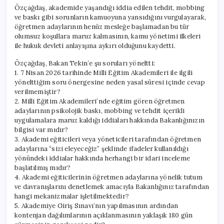
Özçağdaş, akademide yaşandığı iddia edilen tehdit, mobbing
ve baskı gibi sorunların kamuoyuna yansıdığını vurgulayarak,
öğretmen adaylarının henüz mesleğe başlamadan bu tür
olumsuz koşullara maruz kalmasının, kamu yönetimi ilkeleri
ile hukuk devleti anlayışına aykırı olduğunu kaydetti.
Özçağdaş, Bakan Tekin’e şu soruları yöneltti:
1. 7 Nisan 2026 tarihinde Milli Eğitim Akademileri ile ilgili
yönelttiğim soru önergesine neden yasal süresi içinde cevap
verilmemiştir?
2. Milli Eğitim Akademileri’nde eğitim gören öğretmen
adaylarının psikolojik baskı, mobbing ve tehdit içerikli
uygulamalara maruz kaldığı iddiaları hakkında Bakanlığınızın
bilgisi var mıdır?
3. Akademi eğiticileri veya yöneticileri tarafından öğretmen
adaylarına “sizi eleyeceğiz” şeklinde ifadeler kullanıldığı
yönündeki iddialar hakkında herhangi bir idari inceleme
başlatılmış mıdır?
4. Akademi eğiticilerinin öğretmen adaylarına yönelik tutum
ve davranışlarını denetlemek amacıyla Bakanlığınız tarafından
hangi mekanizmalar işletilmektedir?
5. Akademiye Giriş Sınavı’nın yapılmasının ardından
kontenjan dağılımlarının açıklanmasının yaklaşık 180 gün