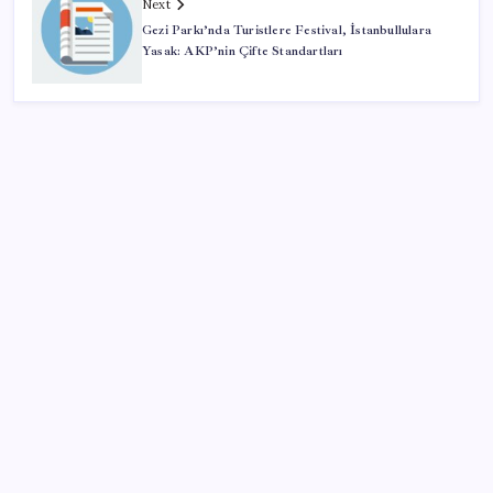
Next
Gezi Parkı’nda Turistlere Festival, İstanbullulara
Yasak: AKP’nin Çifte Standartları
SON YAZILAR
Ekran Kartı Fiyatlarına Zam Yolda: Yüzde 40’a Varan
Fiyat Artışı
Bakan Kurum: Bu işler ahbap çavuş ilişkisiyle
yürümez
CHP Mut ve Silifke İlçe Başkanlıklarında toplu istifa: