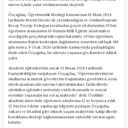
Sorular
süresi içinde yanıt verilmemesini eleştirdi.
için
Özçağdaş, Öğretmenlik Mesleği Kanunu’nun 18 Ekim 2024
tarihinde Resmî Gazete’de yayımlandığını ve Cumhurbaşkanı
Recep Tayyip Erdoğan tarafından geçen yıl duyurulan 25 bin
öğretmen atamasının 10 bininin Milli Eğitim Akademileri
aracılığıyla gerçekleştirileceğini hatırlattı. 10 bin öğretmen
atamasına ilişkin kontenjan dağılımının, sınavdan yaklaşık 180
gün sonra, 9 Ocak 2026 tarihinde kamuoyuyla paylaşıldığını
ifade eden Özçağdaş, bu süreçte yaşanan gecikmelere dikkat
çekti.
Akademi eğitimlerinin ancak 13 Nisan 2026 tarihinde
başlayabildiğini vurgulayan Özçağdaş, “Öğretmenlerimizin
okullarına atanarak görevlerine başlamaları gerekirken, uzun
süreli akademi süreçlerine tabi tutulmaları; farklı illerde
yürütülen eğitimler nedeniyle ciddi ekonomik ve sosyal
sorunlar yaşamalarına yol açmaktadır” dedi. Özellikle
akademi sürecinde öğretmen adaylarına 12 ay boyunca aylık
32 bin lira ödeme yapılacağı bilgisini paylaşan Özçağdaş,
Ankara ve İstanbul gibi yüksek yaşam maliyetine sahip illerde
konaklama desteği sağlanmamasının eşitsizlik yaratacağını
belirtti.