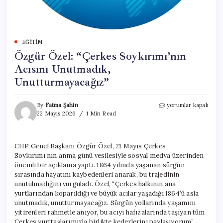
EĞITIM
Özgür Özel: “Çerkes Soykırımı’nın
Acısını Unutmadık,
Unutturmayacağız”
Özgür
By
Fatma Şahin
yorumlar kapalı
Özel:
22 Mayıs 2026
1 Min Read
“Çerkes
Soykırımı’nın
Acısını
CHP Genel Başkanı Özgür Özel, 21 Mayıs Çerkes
Unutmadık,
Soykırımı’nın anma günü vesilesiyle sosyal medya üzerinden
Unutturmayacağız”
için
önemli bir açıklama yaptı. 1864 yılında yaşanan sürgün
sırasında hayatını kaybedenleri anarak, bu trajedinin
unutulmadığını vurguladı. Özel, “Çerkes halkının ana
yurtlarından koparıldığı ve büyük acılar yaşadığı 1864’ü asla
unutmadık, unutturmayacağız. Sürgün yollarında yaşamını
yitirenleri rahmetle anıyor, bu acıyı hafızalarında taşıyan tüm
Çerkes yurttaşlarımızla birlikte kederlerini paylaşıyorum”