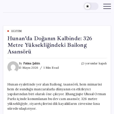
Skip
to
content
EĞITIM
Hunan’da Doğanın Kalbinde: 326
Metre Yüksekliğindeki Bailong
Asansörü
Hunan’da
By
Fatma Şahin
yorumlar kapalı
Doğanın
13 Mayıs 2026
1 Min Read
Kalbinde:
326
Metre
Hunan eyaletinde yer alan Bailong Asansörü, hem mimarisi
Yüksekliğindeki
hem de sunduğu manzaralarla dünyanın en etkileyici
Bailong
Asansörü
yapılarından biri olarak öne çıkıyor. Zhangjiajie Ulusal Orman
için
Parkı içinde konumlanan bu dev cam asansör, 326 metre
yüksekliğiyle, ziyaretçilerini dik kayalıkların zirvesine kısa
sürede ulaştırıyor.