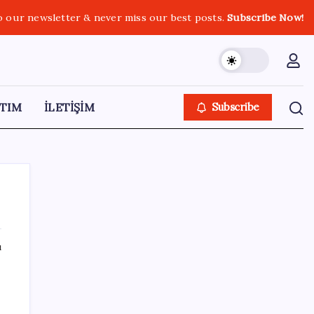
o our newsletter & never miss our best posts.
Subscribe Now!
TIM
İLETİŞİM
Subscribe
ı
SON YAZILAR
Altın fiyatları yükselecek mi? JPMorgan
tahminlerini güncelledi…