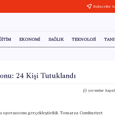
Subscribe t
ĞİTİM
EKONOMİ
SAĞLIK
TEKNOLOJİ
TANI
onu: 24 Kişi Tutuklandı
Kayseri’de
yorumlar kapal
Uyuşturucu
Operasyonu:
24
Kişi
cu operasyonu gerçekleştirildi. Tomarza Cumhuriyet