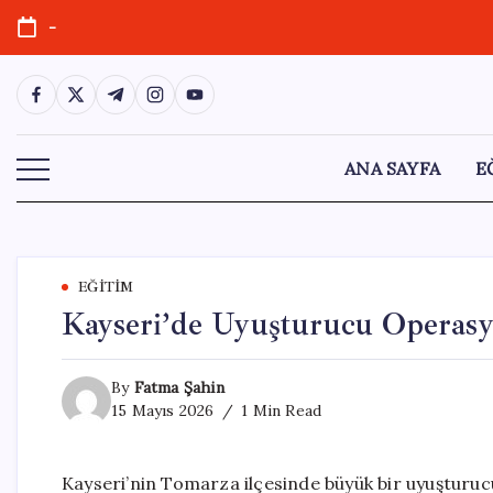
Skip
-
to
content
https://www.facebook.com/
https://twitter.com/
https://t.me/
https://www.instagram.com/
https://youtube.com/
ANA SAYFA
E
EĞITIM
Kayseri’de Uyuşturucu Operasy
By
Fatma Şahin
15 Mayıs 2026
1 Min Read
Kayseri’nin Tomarza ilçesinde büyük bir uyuşturu