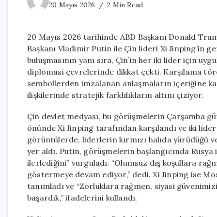
20 Mayıs 2026
2 Min Read
20 Mayıs 2026 tarihinde ABD Başkanı Donald Trump
Başkanı Vladimir Putin ile Çin lideri Xi Jinping’in g
buluşmasının yanı sıra, Çin’in her iki lider için uyg
diplomasi çevrelerinde dikkat çekti. Karşılama tö
sembollerden imzalanan anlaşmaların içeriğine ka
ilişkilerinde stratejik farklılıkların altını çiziyor.
Çin devlet medyası, bu görüşmelerin Çarşamba günü 
önünde Xi Jinping tarafından karşılandı ve iki lider
görüntülerde, liderlerin kırmızı halıda yürüdüğü ve
yer aldı. Putin, görüşmelerin başlangıcında Rusya il
ilerlediğini” vurguladı. “Olumsuz dış koşullara rağ
göstermeye devam ediyor,” dedi. Xi Jinping ise Mosk
tanımladı ve “Zorluklara rağmen, siyasi güvenimiz
başardık,” ifadelerini kullandı.