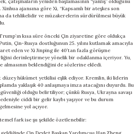
rek, çatışmaların yeniden başlamasının “yanlış” olduğunu
. Xinhua ajansına göre Xi, “Kapsamlı bir ateşkes son
ha da tehlikelidir ve müzakerelerin sürdürülmesi büyük
du.
n Trump’ın kısa süre önceki Çin ziyaretine göre oldukça
 Putin, Çin-Rusya dostluğunun 25. yılını kutlamak amacıyla
aret eden ve Xi Jinping ile 40’tan fazla görüşme
rliğini derinleştirmeye yönelik bir odaklanma içeriyor. Yu,
le almasının beklendiğini de sözlerine ekledi.
 düzey hükümet yetkilisi eşlik ediyor. Kremlin, iki liderin
toplamda yaklaşık 40 anlaşmaya imza atacağını duyurdu. Bu
güvenliği olduğu belirtiliyor; çünkü Rusya, Ukrayna savaşı
deniyle ciddi bir gelir kaybı yaşıyor ve bu durum
gelmesine yol açıyor.
emel fark ise şu şekilde özetlenebilir:
’e geldiğinde Çin Devlet Başkan Yardımcısı Han Zheng