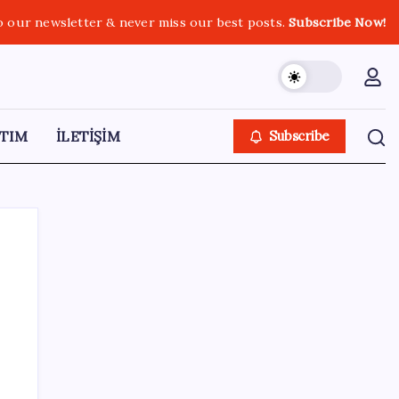
o our newsletter & never miss our best posts.
Subscribe Now!
TIM
İLETİŞİM
Subscribe
SON YAZILAR
Altın fiyatları yükselecek mi? JPMorgan
tahminlerini güncelledi…