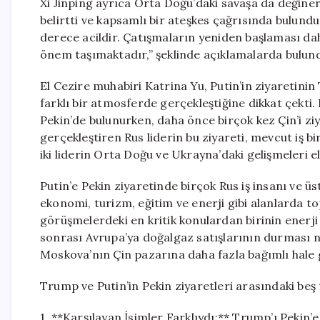
Xi Jinping ayrıca Orta Doğu’daki savaşa da değine
belirtti ve kapsamlı bir ateşkes çağrısında bulundu
derece acildir. Çatışmaların yeniden başlaması da
önem taşımaktadır,” şeklinde açıklamalarda bulun
El Cezire muhabiri Katrina Yu, Putin’in ziyaretini
farklı bir atmosferde gerçekleştiğine dikkat çekti.
Pekin’de bulunurken, daha önce birçok kez Çin’i ziy
gerçekleştiren Rus liderin bu ziyareti, mevcut iş bi
iki liderin Orta Doğu ve Ukrayna’daki gelişmeleri e
Putin’e Pekin ziyaretinde birçok Rus iş insanı ve üst
ekonomi, turizm, eğitim ve enerji gibi alanlarda 
görüşmelerdeki en kritik konulardan birinin enerji 
sonrası Avrupa’ya doğalgaz satışlarının durması ne
Moskova’nın Çin pazarına daha fazla bağımlı hale 
Trump ve Putin’in Pekin ziyaretleri arasındaki beş t
1. **Karşılayan İsimler Farklıydı:** Trump’ı Pekin