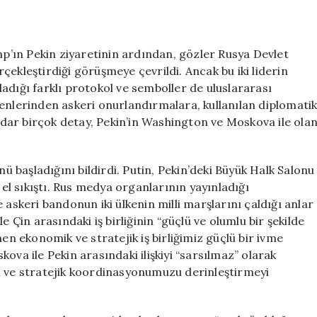
ve
Putin’in
Pekin
Ziyaretlerinde
’ın Pekin ziyaretinin ardından, gözler Rusya Devlet
Dikkat
erçekleştirdiği görüşmeye çevrildi. Ancak bu iki liderin
Çeken
uladığı farklı protokol ve semboller de uluslararası
Protokol
renlerinden askeri onurlandırmalara, kullanılan diplomati
Farklılıkları
dar birçok detay, Pekin’in Washington ve Moskova ile ola
için
başladığını bildirdi. Putin, Pekin’deki Büyük Halk Salonu
 el sıkıştı. Rus medya organlarının yayınladığı
 askeri bandonun iki ülkenin milli marşlarını çaldığı anlar
e Çin arasındaki iş birliğinin “güçlü ve olumlu bir şekilde
men ekonomik ve stratejik iş birliğimiz güçlü bir ivme
ova ile Pekin arasındaki ilişkiyi “sarsılmaz” olarak
i ve stratejik koordinasyonumuzu derinleştirmeyi