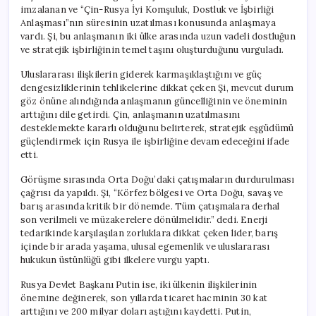
imzalanan ve “Çin-Rusya İyi Komşuluk, Dostluk ve İşbirliği
Anlaşması”nın süresinin uzatılması konusunda anlaşmaya
vardı. Şi, bu anlaşmanın iki ülke arasında uzun vadeli dostluğun
ve stratejik işbirliğinin temel taşını oluşturduğunu vurguladı.
Uluslararası ilişkilerin giderek karmaşıklaştığını ve güç
dengesizliklerinin tehlikelerine dikkat çeken Şi, mevcut durum
göz önüne alındığında anlaşmanın güncelliğinin ve öneminin
arttığını dile getirdi. Çin, anlaşmanın uzatılmasını
desteklemekte kararlı olduğunu belirterek, stratejik eşgüdümü
güçlendirmek için Rusya ile işbirliğine devam edeceğini ifade
etti.
Görüşme sırasında Orta Doğu’daki çatışmaların durdurulması
çağrısı da yapıldı. Şi, “Körfez bölgesi ve Orta Doğu, savaş ve
barış arasında kritik bir dönemde. Tüm çatışmalara derhal
son verilmeli ve müzakerelere dönülmelidir.” dedi. Enerji
tedarikinde karşılaşılan zorluklara dikkat çeken lider, barış
içinde bir arada yaşama, ulusal egemenlik ve uluslararası
hukukun üstünlüğü gibi ilkelere vurgu yaptı.
Rusya Devlet Başkanı Putin ise, iki ülkenin ilişkilerinin
önemine değinerek, son yıllarda ticaret hacminin 30 kat
arttığını ve 200 milyar doları aştığını kaydetti. Putin,