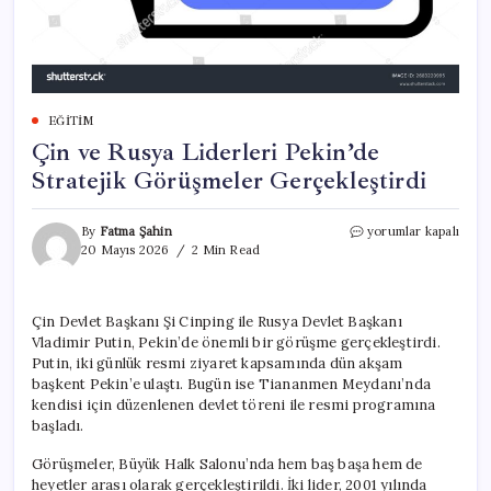
EĞITIM
Çin ve Rusya Liderleri Pekin’de
Stratejik Görüşmeler Gerçekleştirdi
Çin
By
Fatma Şahin
yorumlar kapalı
ve
20 Mayıs 2026
2 Min Read
Rusya
Liderleri
Pekin’de
Çin Devlet Başkanı Şi Cinping ile Rusya Devlet Başkanı
Stratejik
Vladimir Putin, Pekin’de önemli bir görüşme gerçekleştirdi.
Görüşmeler
Gerçekleştirdi
Putin, iki günlük resmi ziyaret kapsamında dün akşam
için
başkent Pekin’e ulaştı. Bugün ise Tiananmen Meydanı’nda
kendisi için düzenlenen devlet töreni ile resmi programına
başladı.
Görüşmeler, Büyük Halk Salonu’nda hem baş başa hem de
heyetler arası olarak gerçekleştirildi. İki lider, 2001 yılında