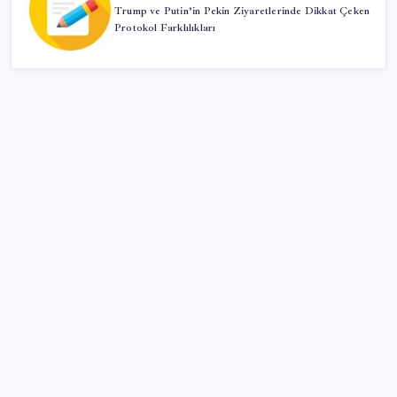
Trump ve Putin’in Pekin Ziyaretlerinde Dikkat Çeken
Protokol Farklılıkları
SON YAZILAR
Ekran Kartı Fiyatlarına Zam Yolda: Yüzde 40’a Varan
Fiyat Artışı
Bakan Kurum: Bu işler ahbap çavuş ilişkisiyle
yürümez
CHP Mut ve Silifke İlçe Başkanlıklarında toplu istifa:
YENİ Parti’ye katılma kararı aldılar