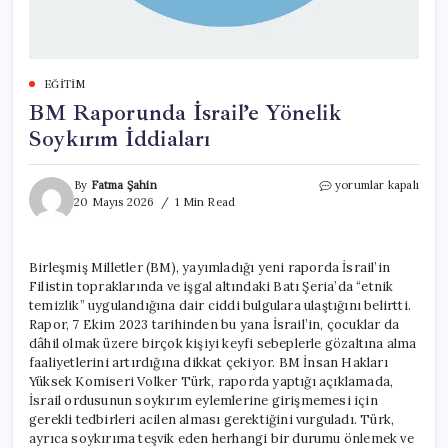
EĞITIM
BM Raporunda İsrail’e Yönelik
Soykırım İddiaları
BM
By
Fatma Şahin
yorumlar kapalı
Raporunda
20 Mayıs 2026
1 Min Read
İsrail’e
Yönelik
Soykırım
Birleşmiş Milletler (BM), yayımladığı yeni raporda İsrail’in
İddiaları
Filistin topraklarında ve işgal altındaki Batı Şeria’da “etnik
için
temizlik” uygulandığına dair ciddi bulgulara ulaştığını belirtti.
Rapor, 7 Ekim 2023 tarihinden bu yana İsrail’in, çocuklar da
dâhil olmak üzere birçok kişiyi keyfi sebeplerle gözaltına alma
faaliyetlerini artırdığına dikkat çekiyor. BM İnsan Hakları
Yüksek Komiseri Volker Türk, raporda yaptığı açıklamada,
İsrail ordusunun soykırım eylemlerine girişmemesi için
gerekli tedbirleri acilen alması gerektiğini vurguladı. Türk,
ayrıca soykırıma teşvik eden herhangi bir durumu önlemek ve