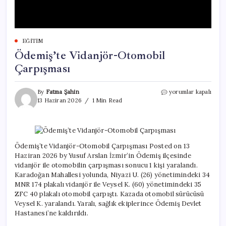
EĞITIM
Ödemiş’te Vidanjör-Otomobil
Çarpışması
Ödemiş’te
By
Fatma Şahin
yorumlar kapalı
Vidanjör-
13 Haziran 2026
1 Min Read
Otomobil
Çarpışması
için
Ödemiş’te Vidanjör-Otomobil Çarpışması Posted on 13
Haziran 2026 by Yusuf Arslan İzmir’in Ödemiş ilçesinde
vidanjör ile otomobilin çarpışması sonucu 1 kişi yaralandı.
Karadoğan Mahallesi yolunda, Niyazi U. (26) yönetimindeki 34
MNR 174 plakalı vidanjör ile Veysel K. (60) yönetimindeki 35
ZFC 40 plakalı otomobil çarpıştı. Kazada otomobil sürücüsü
Veysel K. yaralandı. Yaralı, sağlık ekiplerince Ödemiş Devlet
Hastanesi’ne kaldırıldı.