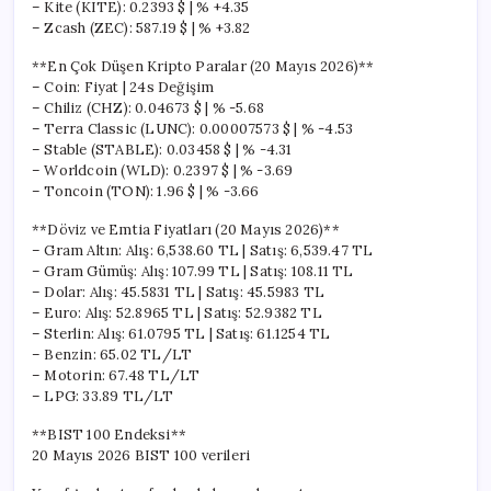
– Kite (KITE): 0.2393 $ | % +4.35
– Zcash (ZEC): 587.19 $ | % +3.82
**En Çok Düşen Kripto Paralar (20 Mayıs 2026)**
– Coin: Fiyat | 24s Değişim
– Chiliz (CHZ): 0.04673 $ | % -5.68
– Terra Classic (LUNC): 0.00007573 $ | % -4.53
– Stable (STABLE): 0.03458 $ | % -4.31
– Worldcoin (WLD): 0.2397 $ | % -3.69
– Toncoin (TON): 1.96 $ | % -3.66
**Döviz ve Emtia Fiyatları (20 Mayıs 2026)**
– Gram Altın: Alış: 6,538.60 TL | Satış: 6,539.47 TL
– Gram Gümüş: Alış: 107.99 TL | Satış: 108.11 TL
– Dolar: Alış: 45.5831 TL | Satış: 45.5983 TL
– Euro: Alış: 52.8965 TL | Satış: 52.9382 TL
– Sterlin: Alış: 61.0795 TL | Satış: 61.1254 TL
– Benzin: 65.02 TL/LT
– Motorin: 67.48 TL/LT
– LPG: 33.89 TL/LT
**BIST 100 Endeksi**
20 Mayıs 2026 BIST 100 verileri