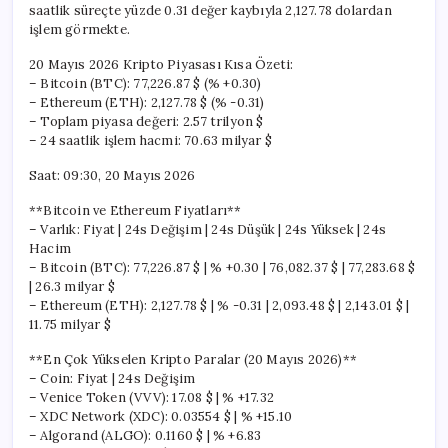
saatlik süreçte yüzde 0.31 değer kaybıyla 2,127.78 dolardan
işlem görmekte.
20 Mayıs 2026 Kripto Piyasası Kısa Özeti:
– Bitcoin (BTC): 77,226.87 $ (% +0.30)
– Ethereum (ETH): 2,127.78 $ (% -0.31)
– Toplam piyasa değeri: 2.57 trilyon $
– 24 saatlik işlem hacmi: 70.63 milyar $
Saat: 09:30, 20 Mayıs 2026
**Bitcoin ve Ethereum Fiyatları**
– Varlık: Fiyat | 24s Değişim | 24s Düşük | 24s Yüksek | 24s
Hacim
– Bitcoin (BTC): 77,226.87 $ | % +0.30 | 76,082.37 $ | 77,283.68 $
| 26.3 milyar $
– Ethereum (ETH): 2,127.78 $ | % -0.31 | 2,093.48 $ | 2,143.01 $ |
11.75 milyar $
**En Çok Yükselen Kripto Paralar (20 Mayıs 2026)**
– Coin: Fiyat | 24s Değişim
– Venice Token (VVV): 17.08 $ | % +17.32
– XDC Network (XDC): 0.03554 $ | % +15.10
– Algorand (ALGO): 0.1160 $ | % +6.83