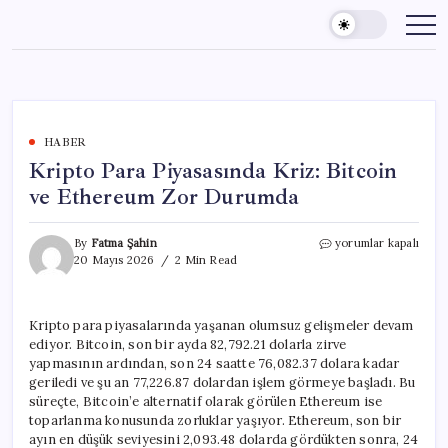
Skip
to
content
HABER
Kripto Para Piyasasında Kriz: Bitcoin
ve Ethereum Zor Durumda
Kripto
By
Fatma Şahin
yorumlar kapalı
Para
20 Mayıs 2026
2 Min Read
Piyasasında
Kriz:
Bitcoin
Kripto para piyasalarında yaşanan olumsuz gelişmeler devam
ve
ediyor. Bitcoin, son bir ayda 82,792.21 dolarla zirve
Ethereum
Zor
yapmasının ardından, son 24 saatte 76,082.37 dolara kadar
Durumda
geriledi ve şu an 77,226.87 dolardan işlem görmeye başladı. Bu
için
süreçte, Bitcoin’e alternatif olarak görülen Ethereum ise
toparlanma konusunda zorluklar yaşıyor. Ethereum, son bir
ayın en düşük seviyesini 2,093.48 dolarda gördükten sonra, 24